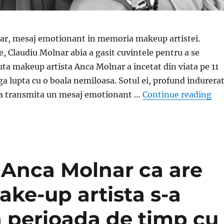
ar, mesaj emotionant in memoria makeup artistei.
e, Claudiu Molnar abia a gasit cuvintele pentru a se
ta makeup artista Anca Molnar a incetat din viata pe 11
ga lupta cu o boala nemiloasa. Sotul ei, profund indurerat
„So
 sa transmita un mesaj emotionant …
Continue reading
 Anca Molnar ca are
ake-up artista s-a
 perioada de timp cu