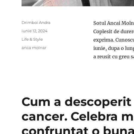
Author
Drimboi Andra
Sotul Ancai Moln
Posted
iunie 12, 2024
Coplesit de durer
on
Categories
Life & Style
exprima. Cunoscu
Tags
anca molnar
iunie, dupa o lun
a reusit cu greu
Cum a descoperit
cancer. Celebra m
confruntat o buna