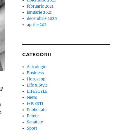
noiembrie 2021
februarie 2021
ianuarie 2021
decembrie 2020
aprilie 202
CATEGORII
Astrologie
Business
Horoscop
Life & Style
up
LIFESTYLE
e
News
POVESTI
a
Publicitate
p
Retete
 are cancer. Celebra make-up artista s-a confruntat o b
Sanatate
Sport