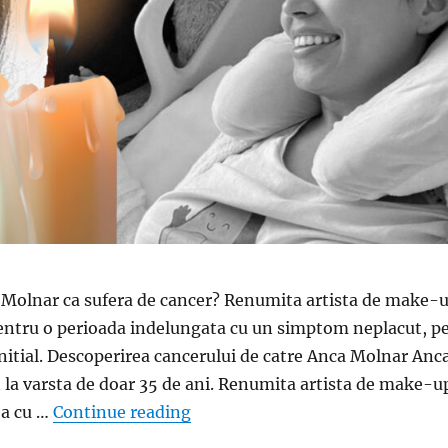
 Molnar ca sufera de cancer? Renumita artista de make-
entru o perioada indelungata cu un simptom neplacut, p
initial. Descoperirea cancerului de catre Anca Molnar Anc
 la varsta de doar 35 de ani. Renumita artista de make-u
„Cum a descoperit Anca Molnar ca
ea cu …
Continue reading