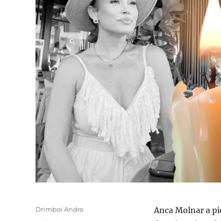
Author
Drimboi Andra
Anca Molnar a pie