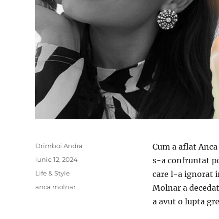
Author
Drimboi Andra
Cum a aflat Anca
Posted
iunie 12, 2024
s-a confruntat p
on
Categories
Life & Style
care l-a ignorat 
Tags
anca molnar
Molnar a decedat
a avut o lupta gr