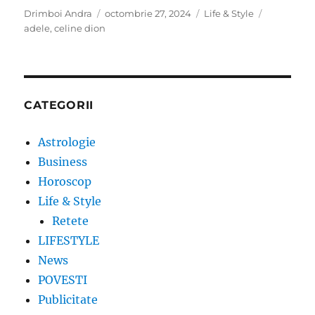
Author
Posted
Categories
Tags
Drimboi Andra
octombrie 27, 2024
Life & Style
on
adele
,
celine dion
CATEGORII
Astrologie
Business
Horoscop
Life & Style
Retete
LIFESTYLE
News
POVESTI
Publicitate