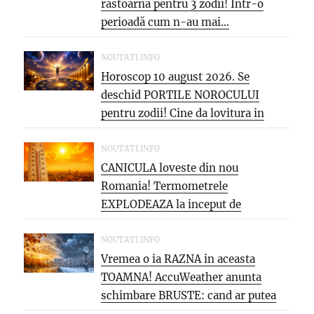
răstoarnă pentru 3 zodii! Într-o
perioadă cum n-au mai...
NOUTATI.INFO
Horoscop 10 august 2026. Se
deschid PORTILE NOROCULUI
pentru zodii! Cine da lovitura in
cariera...
NOUTATI.INFO
CANICULA loveste din nou
Romania! Termometrele
EXPLODEAZA la inceput de
saptamana: aproape 40°C si
PARJOL...
NOUTATI.INFO
Vremea o ia RAZNA in aceasta
TOAMNA! AccuWeather anunta
schimbare BRUSTE: cand ar putea
veni...