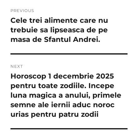
Navigare
PREVIOUS
în
Cele trei alimente care nu
Previous
post:
trebuie sa lipseasca de pe
articole
masa de Sfantul Andrei.
NEXT
Horoscop 1 decembrie 2025
Next
post:
pentru toate zodiile. Incepe
luna magica a anului, primele
semne ale iernii aduc noroc
urias pentru patru zodii