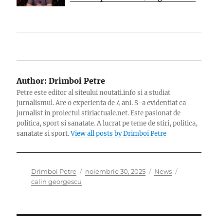
Author:
Drimboi Petre
Petre este editor al siteului noutati.info si a studiat
jurnalismul. Are o experienta de 4 ani. S-a evidentiat ca
jurnalist in proiectul stiriactuale.net. Este pasionat de
politica, sport si sanatate. A lucrat pe teme de stiri, politica,
sanatate si sport.
View all posts by Drimboi Petre
Author
Posted
Categories
Tags
Drimboi Petre
noiembrie 30, 2025
News
on
calin georgescu