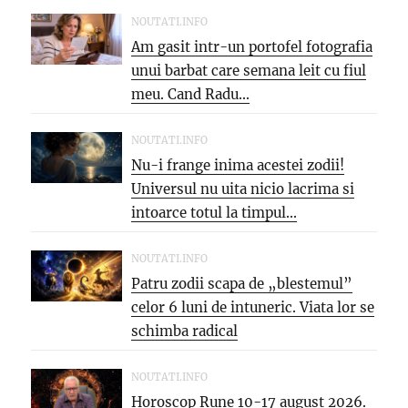
NOUTATI.INFO
Am gasit intr-un portofel fotografia
unui barbat care semana leit cu fiul
meu. Cand Radu...
NOUTATI.INFO
Nu-i frange inima acestei zodii!
Universul nu uita nicio lacrima si
intoarce totul la timpul...
NOUTATI.INFO
Patru zodii scapa de „blestemul”
celor 6 luni de intuneric. Viata lor se
schimba radical
NOUTATI.INFO
Horoscop Rune 10-17 august 2026.