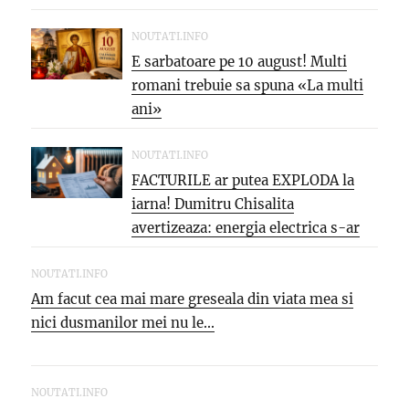
oportunitatea care...
NOUTATI.INFO
E sarbatoare pe 10 august! Multi
romani trebuie sa spuna «La multi
ani»
NOUTATI.INFO
FACTURILE ar putea EXPLODA la
iarna! Dumitru Chisalita
avertizeaza: energia electrica s-ar
putea SCUMPI cu...
NOUTATI.INFO
Am facut cea mai mare greseala din viata mea si
nici dusmanilor mei nu le...
NOUTATI.INFO