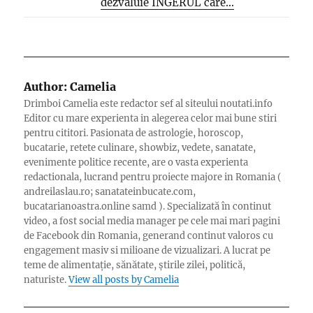
dezvaluie INGERUL care...
Author:
Camelia
Drimboi Camelia este redactor sef al siteului noutati.info
Editor cu mare experienta in alegerea celor mai bune stiri
pentru cititori. Pasionata de astrologie, horoscop,
bucatarie, retete culinare, showbiz, vedete, sanatate,
evenimente politice recente, are o vasta experienta
redactionala, lucrand pentru proiecte majore in Romania (
andreilaslau.ro; sanatateinbucate.com,
bucatarianoastra.online samd ). Specializată în continut
video, a fost social media manager pe cele mai mari pagini
de Facebook din Romania, generand continut valoros cu
engagement masiv si milioane de vizualizari. A lucrat pe
teme de alimentație, sănătate, știrile zilei, politică,
naturiste.
View all posts by Camelia