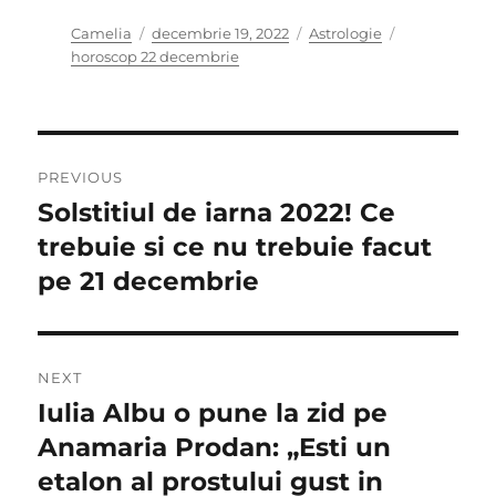
Author
Posted
Categories
Tags
Camelia
decembrie 19, 2022
Astrologie
on
horoscop 22 decembrie
Navigare
PREVIOUS
în
Solstitiul de iarna 2022! Ce
Previous
post:
trebuie si ce nu trebuie facut
articole
pe 21 decembrie
NEXT
Iulia Albu o pune la zid pe
Next
post:
Anamaria Prodan: „Esti un
etalon al prostului gust in