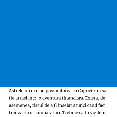
Astrele nu exclud posibilitatea ca Capricornii sa
fie atrasi intr-o aventura financiara. Exista, de
asemenea, riscul de a fi inselat atunci cand faci
tranzactii si cumparaturi. Trebuie sa fii vigilent,