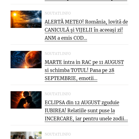
NOUTATI.INFO
ALERTĂ METEO! România, lovită de
CANICULĂ și VIJELII în aceeași zi!
ANM a emis COD...
NOUTATI.INFO
MARTE intra in RAC pe 11 AUGUST
si schimba TOTUL! Pana pe 28
SEPTEMBRIE, emotii...
NOUTATI.INFO
ECLIPSA din 12 AUGUST zguduie
IUBIREA! Relatiile sunt puse la
INCERCARE, iar pentru unele zodii...
NOUTATI.INFO