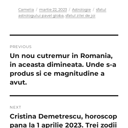
Author
Posted
Categories
Tags
Camelia
martie 22, 2023
Astrologie
sfatul
on
astrologului pavel globa
,
sfatul zilei de joi
Navigare
PREVIOUS
în
Un nou cutremur in Romania,
Previous
post:
in aceasta dimineata. Unde s-a
articole
produs si ce magnitudine a
avut.
NEXT
Cristina Demetrescu, horoscop
Next
post:
pana la 1 aprilie 2023. Trei zodii