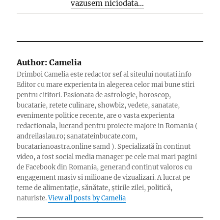
vazusem niciodata...
Author:
Camelia
Drimboi Camelia este redactor sef al siteului noutati.info
Editor cu mare experienta in alegerea celor mai bune stiri
pentru cititori. Pasionata de astrologie, horoscop,
bucatarie, retete culinare, showbiz, vedete, sanatate,
evenimente politice recente, are o vasta experienta
redactionala, lucrand pentru proiecte majore in Romania (
andreilaslau.ro; sanatateinbucate.com,
bucatarianoastra.online samd ). Specializată în continut
video, a fost social media manager pe cele mai mari pagini
de Facebook din Romania, generand continut valoros cu
engagement masiv si milioane de vizualizari. A lucrat pe
teme de alimentație, sănătate, știrile zilei, politică,
naturiste.
View all posts by Camelia