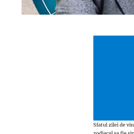
Sfatul zilei de vi
zodiacal sa fie si