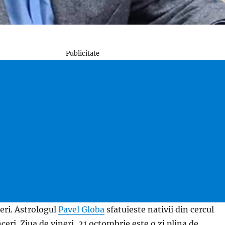
Publicitate
neri. Astrologul
Pavel Globa
sfatuieste nativii din cercul
nceri. Ziua de vineri, 21 octombrie este o zi plina de