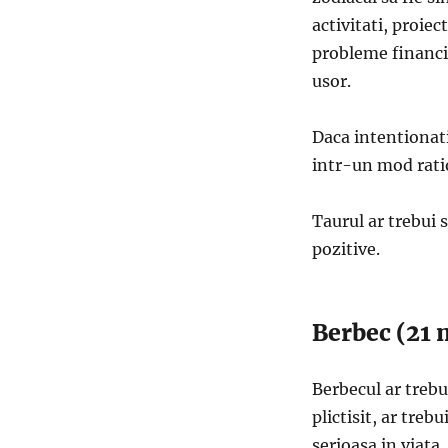
activitati, proiec
probleme financia
usor.
Daca intentionati 
intr-un mod rati
Taurul ar trebui s
pozitive.
Berbec (21 m
Berbecul ar trebu
plictisit, ar treb
serioasa in viata.