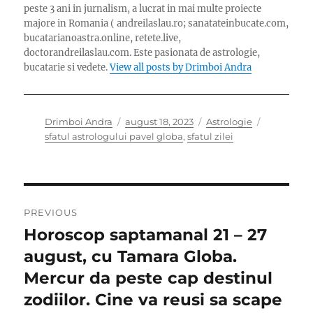
peste 3 ani in jurnalism, a lucrat in mai multe proiecte
majore in Romania ( andreilaslau.ro; sanatateinbucate.com,
bucatarianoastra.online, retete.live,
doctorandreilaslau.com. Este pasionata de astrologie,
bucatarie si vedete.
View all posts by Drimboi Andra
Author
Posted
Categories
Tags
Drimboi Andra
august 18, 2023
Astrologie
on
sfatul astrologului pavel globa
,
sfatul zilei
Navigare
PREVIOUS
în
Horoscop saptamanal 21 – 27
Previous
post:
august, cu Tamara Globa.
articole
Mercur da peste cap destinul
zodiilor. Cine va reusi sa scape