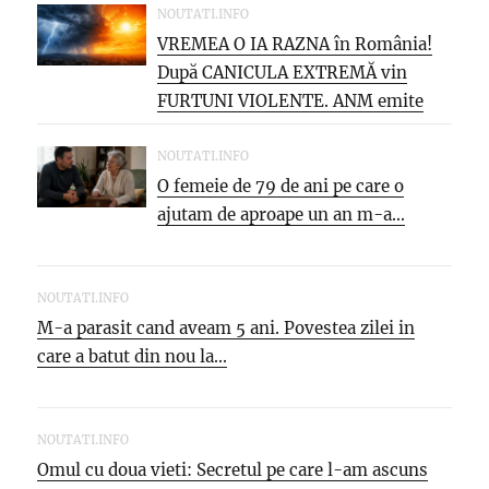
NOUTATI.INFO
VREMEA O IA RAZNA în România!
După CANICULA EXTREMĂ vin
FURTUNI VIOLENTE. ANM emite
NOI...
NOUTATI.INFO
O femeie de 79 de ani pe care o
ajutam de aproape un an m-a...
NOUTATI.INFO
M-a parasit cand aveam 5 ani. Povestea zilei in
care a batut din nou la...
NOUTATI.INFO
Omul cu doua vieti: Secretul pe care l-am ascuns