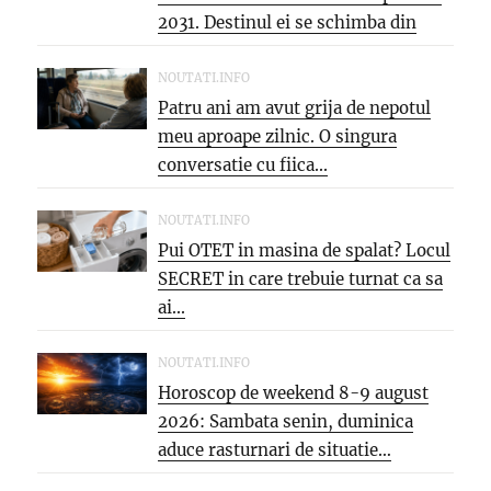
2031. Destinul ei se schimba din
temelii,...
NOUTATI.INFO
Patru ani am avut grija de nepotul
meu aproape zilnic. O singura
conversatie cu fiica...
NOUTATI.INFO
Pui OTET in masina de spalat? Locul
SECRET in care trebuie turnat ca sa
ai...
NOUTATI.INFO
Horoscop de weekend 8-9 august
2026: Sambata senin, duminica
aduce rasturnari de situatie…