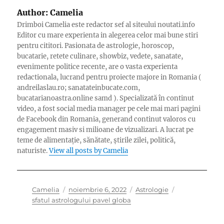
Author:
Camelia
Drimboi Camelia este redactor sef al siteului noutati.info
Editor cu mare experienta in alegerea celor mai bune stiri
pentru cititori. Pasionata de astrologie, horoscop,
bucatarie, retete culinare, showbiz, vedete, sanatate,
evenimente politice recente, are o vasta experienta
redactionala, lucrand pentru proiecte majore in Romania (
andreilaslau.ro; sanatateinbucate.com,
bucatarianoastra.online samd ). Specializată în continut
video, a fost social media manager pe cele mai mari pagini
de Facebook din Romania, generand continut valoros cu
engagement masiv si milioane de vizualizari. A lucrat pe
teme de alimentație, sănătate, știrile zilei, politică,
naturiste.
View all posts by Camelia
Author
Posted
Categories
Tags
Camelia
noiembrie 6, 2022
Astrologie
on
sfatul astrologului pavel globa