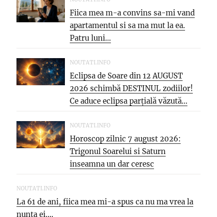
Fiica mea m-a convins sa-mi vand
apartamentul si sa ma mut la ea.
Patru luni...
NOUTATI.INFO
Eclipsa de Soare din 12 AUGUST
2026 schimbă DESTINUL zodiilor!
Ce aduce eclipsa parțială văzută...
NOUTATI.INFO
Horoscop zilnic 7 august 2026:
Trigonul Soarelui si Saturn
inseamna un dar ceresc
NOUTATI.INFO
La 61 de ani, fiica mea mi-a spus ca nu ma vrea la
nunta ei....