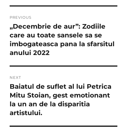
Navigare
PREVIOUS
în
„Decembrie de aur”: Zodiile
Previous
post:
care au toate sansele sa se
articole
imbogateasca pana la sfarsitul
anului 2022
NEXT
Baiatul de suflet al lui Petrica
Next
post:
Mitu Stoian, gest emotionant
la un an de la disparitia
artistului.