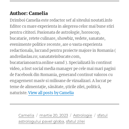
Author:
Camelia
Drimboi Camelia este redactor sef al siteului noutati.info
Editor cu mare experienta in alegerea celor mai bune stiri
pentru cititori. Pasionata de astrologie, horoscop,
bucatarie, retete culinare, showbiz, vedete, sanatate,
evenimente politice recente, are o vasta experienta
redactionala, lucrand pentru proiecte majore in Romania (
andreilaslau.ro; sanatateinbucate.com,
bucatarianoastra.online samd ). Specializată în continut
video, a fost social media manager pe cele mai mari pagini
de Facebook din Romania, generand continut valoros cu
engagement masiv si milioane de vizualizari. A lucrat pe
teme de alimentație, sănătate, știrile zilei, politică,
naturiste.
View all posts by Camelia
Author
Posted
Categories
Tags
Camelia
martie 20, 2023
Astrologie
sfatul
on
astrologului pavel globa
,
sfatul zilei