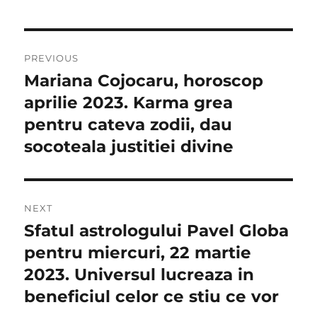
Navigare
PREVIOUS
în
Mariana Cojocaru, horoscop
Previous
post:
aprilie 2023. Karma grea
articole
pentru cateva zodii, dau
socoteala justitiei divine
NEXT
Sfatul astrologului Pavel Globa
Next
post:
pentru miercuri, 22 martie
2023. Universul lucreaza in
beneficiul celor ce stiu ce vor