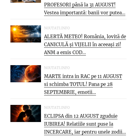
PROFESORI până la 31 AUGUST!
Vestea importantă: banii vor putea...
NOUTATI.INFO
ALERTĂ METEO! România, lovită de
CANICULĂ și VIJELII în aceeași zi!
ANM a emis COD...
NOUTATI.INFO
MARTE intra in RAC pe 11 AUGUST
si schimba TOTUL! Pana pe 28
SEPTEMBRIE, emotii...
NOUTATI.INFO
ECLIPSA din 12 AUGUST zguduie
IUBIREA! Relatiile sunt puse la
INCERCARE, iar pentru unele zodii...