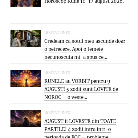
Horoscop Rune 10-17 august 2026.
NOUTATI.INFO
Credeam ca sotul meu ascunde doar
o petrecere. Apoi o femeie
necunoscuta mi-a spus ce...
NOUTATI.INFO
RUNELE au VORBIT pentru 9
AUGUST! 5 zodii sunt LOVITE de
NOROC – o veste...
NOUTATI.INFO
AUGUST ii LOVESTE din TOATE
PARTILE! 4 zodii intra intr-o
perioada de FOC – probleme,...