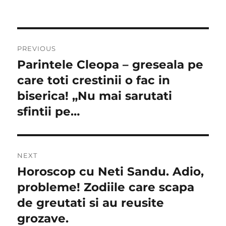
Navigare
PREVIOUS
în
Parintele Cleopa – greseala pe
Previous
post:
care toti crestinii o fac in
articole
biserica! „Nu mai sarutati
sfintii pe…
NEXT
Horoscop cu Neti Sandu. Adio,
Next
post:
probleme! Zodiile care scapa
de greutati si au reusite
grozave.