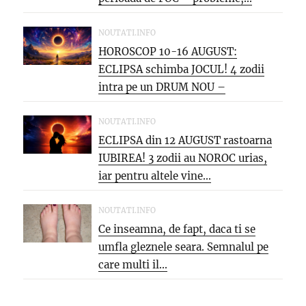
NOUTATI.INFO
HOROSCOP 10-16 AUGUST:
ECLIPSA schimba JOCUL! 4 zodii
intra pe un DRUM NOU –
oportunitati...
NOUTATI.INFO
ECLIPSA din 12 AUGUST rastoarna
IUBIREA! 3 zodii au NOROC urias,
iar pentru altele vine...
NOUTATI.INFO
Ce inseamna, de fapt, daca ti se
umfla gleznele seara. Semnalul pe
care multi il...