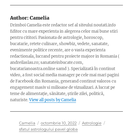
Author:
Camelia
Drimboi Camelia este redactor sef al siteului noutati.info
Editor cu mare experienta in alegerea celor mai bune stiri
pentru cititori. Pasionata de astrologie, horoscop,
bucatarie, retete culinare, showbiz, vedete, sanatate,
evenimente politice recente, are o vasta experienta
redactionala, lucrand pentru proiecte majore in Romania (
andreilaslau.ro; sanatateinbucate.com,
bucatarianoastra.online samd ). Specializată în continut
video, a fost social media manager pe cele mai mari pagini
de Facebook din Romania, generand continut valoros cu
engagement masiv si milioane de vizualizari. A lucrat pe
teme de alimentație, sănătate, știrile zilei, politică,
naturiste.
View all posts by Camelia
Author
Posted
Categories
Tags
Camelia
octombrie 10, 2022
Astrologie
on
sfatul astrologului pavel globa