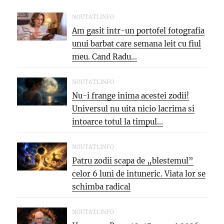
NOUTATI.INFO
Am gasit intr-un portofel fotografia
unui barbat care semana leit cu fiul
meu. Cand Radu...
NOUTATI.INFO
Nu-i frange inima acestei zodii!
Universul nu uita nicio lacrima si
intoarce totul la timpul...
NOUTATI.INFO
Patru zodii scapa de „blestemul”
celor 6 luni de intuneric. Viata lor se
schimba radical
NOUTATI.INFO