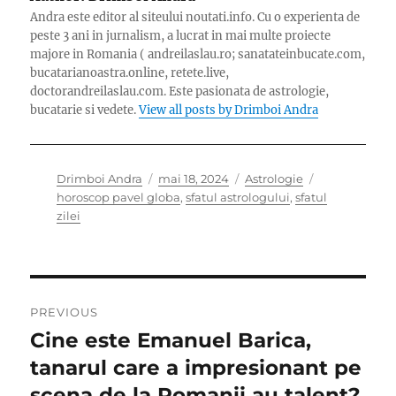
Andra este editor al siteului noutati.info. Cu o experienta de
peste 3 ani in jurnalism, a lucrat in mai multe proiecte
majore in Romania ( andreilaslau.ro; sanatateinbucate.com,
bucatarianoastra.online, retete.live,
doctorandreilaslau.com. Este pasionata de astrologie,
bucatarie si vedete.
View all posts by Drimboi Andra
Author
Posted
Categories
Tags
Drimboi Andra
mai 18, 2024
Astrologie
on
horoscop pavel globa
,
sfatul astrologului
,
sfatul
zilei
Navigare
PREVIOUS
în
Cine este Emanuel Barica,
Previous
post:
tanarul care a impresionant pe
articole
scena de la Romanii au talent?