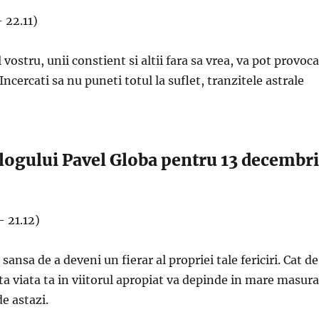
 22.11)
vostru, unii constient si altii fara sa vrea, va pot provoca
ncercati sa nu puneti totul la suflet, tranzitele astrale
ologului Pavel Globa pentru 13 decembr
– 21.12)
i sansa de a deveni un fierar al propriei tale fericiri. Cat de
ta viata ta in viitorul apropiat va depinde in mare masura
de astazi.