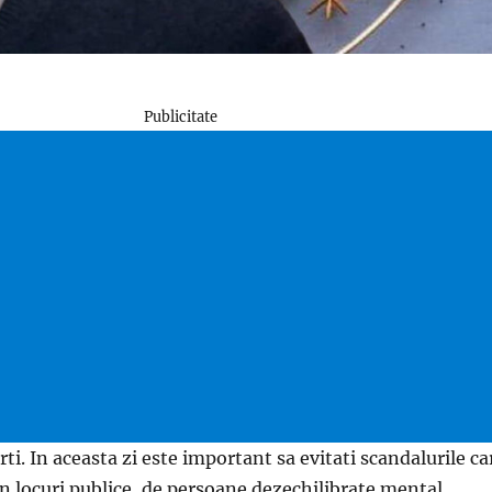
Publicitate
rti. In aceasta zi este important sa evitati scandalurile ca
in locuri publice, de persoane dezechilibrate mental,