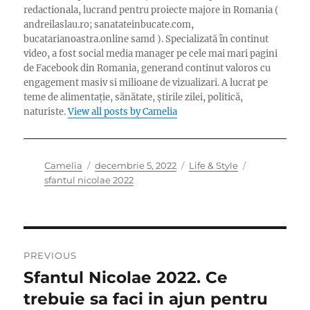
redactionala, lucrand pentru proiecte majore in Romania (
andreilaslau.ro; sanatateinbucate.com,
bucatarianoastra.online samd ). Specializată în continut
video, a fost social media manager pe cele mai mari pagini
de Facebook din Romania, generand continut valoros cu
engagement masiv si milioane de vizualizari. A lucrat pe
teme de alimentație, sănătate, știrile zilei, politică,
naturiste.
View all posts by Camelia
Author
Posted
Categories
Tags
Camelia
decembrie 5, 2022
Life & Style
on
sfantul nicolae 2022
Navigare
PREVIOUS
în
Sfantul Nicolae 2022. Ce
Previous
post:
trebuie sa faci in ajun pentru
articole