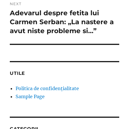
NEXT
Adevarul despre fetita lui
Next
post:
Carmen Serban: „La nastere a
avut niste probleme si…”
UTILE
Politica de confidențialitate
Sample Page
CATEGORII