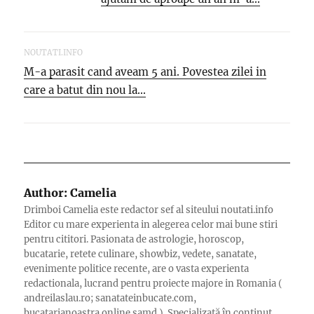
NOUTATI.INFO
M-a parasit cand aveam 5 ani. Povestea zilei in
care a batut din nou la...
Author:
Camelia
Drimboi Camelia este redactor sef al siteului noutati.info
Editor cu mare experienta in alegerea celor mai bune stiri
pentru cititori. Pasionata de astrologie, horoscop,
bucatarie, retete culinare, showbiz, vedete, sanatate,
evenimente politice recente, are o vasta experienta
redactionala, lucrand pentru proiecte majore in Romania (
andreilaslau.ro; sanatateinbucate.com,
bucatarianoastra.online samd ). Specializată în continut