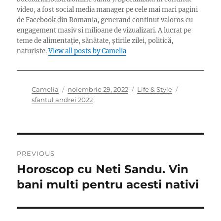
video, a fost social media manager pe cele mai mari pagini
de Facebook din Romania, generand continut valoros cu
engagement masiv si milioane de vizualizari. A lucrat pe
teme de alimentație, sănătate, știrile zilei, politică,
naturiste.
View all posts by Camelia
Author
Posted
Categories
Tags
Camelia
noiembrie 29, 2022
Life & Style
on
sfantul andrei 2022
Navigare
PREVIOUS
în
Horoscop cu Neti Sandu. Vin
Previous
post:
bani multi pentru acesti nativi
articole