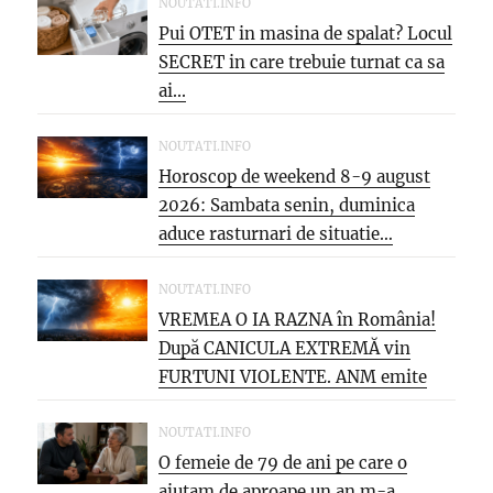
NOUTATI.INFO
Pui OTET in masina de spalat? Locul
SECRET in care trebuie turnat ca sa
ai...
NOUTATI.INFO
Horoscop de weekend 8-9 august
2026: Sambata senin, duminica
aduce rasturnari de situatie…
NOUTATI.INFO
VREMEA O IA RAZNA în România!
După CANICULA EXTREMĂ vin
FURTUNI VIOLENTE. ANM emite
NOI...
NOUTATI.INFO
O femeie de 79 de ani pe care o
ajutam de aproape un an m-a...