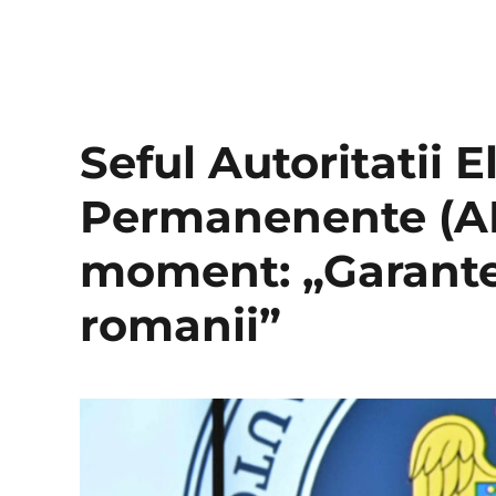
Seful Autoritatii E
Permanenente (AE
moment: „Garantez
romanii”