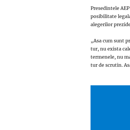
Presedintele AEP a
posibilitate lega
alegerilor prezid
„Asa cum sunt pre
tur, nu exista cal
termenele, nu mai
tur de scrutin. A