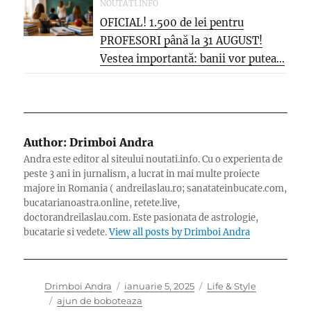
NOUTATI.INFO
OFICIAL! 1.500 de lei pentru
PROFESORI până la 31 AUGUST!
Vestea importantă: banii vor putea...
Author:
Drimboi Andra
Andra este editor al siteului noutati.info. Cu o experienta de
peste 3 ani in jurnalism, a lucrat in mai multe proiecte
majore in Romania ( andreilaslau.ro; sanatateinbucate.com,
bucatarianoastra.online, retete.live,
doctorandreilaslau.com. Este pasionata de astrologie,
bucatarie si vedete.
View all posts by Drimboi Andra
Author
Posted
Categories
Drimboi Andra
ianuarie 5, 2025
Life & Style
Tags
on
ajun de boboteaza