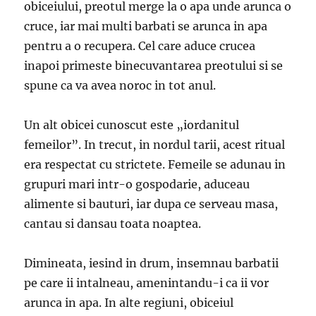
obiceiului, preotul merge la o apa unde arunca o
cruce, iar mai multi barbati se arunca in apa
pentru a o recupera. Cel care aduce crucea
inapoi primeste binecuvantarea preotului si se
spune ca va avea noroc in tot anul.
Un alt obicei cunoscut este „iordanitul
femeilor”. In trecut, in nordul tarii, acest ritual
era respectat cu strictete. Femeile se adunau in
grupuri mari intr-o gospodarie, aduceau
alimente si bauturi, iar dupa ce serveau masa,
cantau si dansau toata noaptea.
Dimineata, iesind in drum, insemnau barbatii
pe care ii intalneau, amenintandu-i ca ii vor
arunca in apa. In alte regiuni, obiceiul