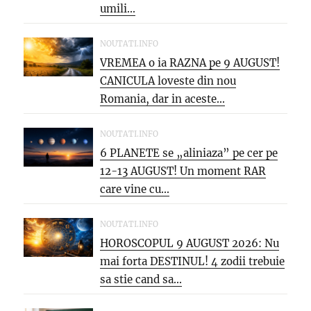
umili...
NOUTATI.INFO
VREMEA o ia RAZNA pe 9 AUGUST!
CANICULA loveste din nou
Romania, dar in aceste...
NOUTATI.INFO
6 PLANETE se „aliniaza” pe cer pe
12-13 AUGUST! Un moment RAR
care vine cu...
NOUTATI.INFO
HOROSCOPUL 9 AUGUST 2026: Nu
mai forta DESTINUL! 4 zodii trebuie
sa stie cand sa...