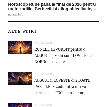
ALTE STIRI
NOUTATI.INFO
RUNELE au VORBIT pentru 9
AUGUST! 5 zodii sunt LOVITE de
NOROC – o veste...
NOUTATI.INFO
AUGUST ii LOVESTE din TOATE
PARTILE! 4 zodii intra intr-o
perioada de FOC – probleme,...
NOUTATI.INFO