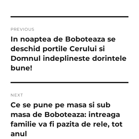
Navigare
PREVIOUS
în
In noaptea de Boboteaza se
Previous
post:
deschid portile Cerului si
articole
Domnul indeplineste dorintele
bune!
NEXT
Ce se pune pe masa si sub
Next
post:
masa de Boboteaza: intreaga
familie va fi pazita de rele, tot
anul