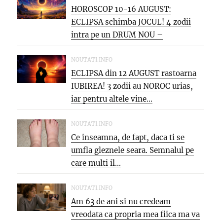
HOROSCOP 10-16 AUGUST:
ECLIPSA schimba JOCUL! 4 zodii
intra pe un DRUM NOU –
oportunitati...
NOUTATI.INFO
ECLIPSA din 12 AUGUST rastoarna
IUBIREA! 3 zodii au NOROC urias,
iar pentru altele vine...
NOUTATI.INFO
Ce inseamna, de fapt, daca ti se
umfla gleznele seara. Semnalul pe
care multi il...
NOUTATI.INFO
Am 63 de ani si nu credeam
vreodata ca propria mea fiica ma va