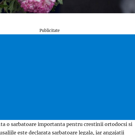
Publicitate
ta o sarbatoare importanta pentru crestinii ortodocsi si
usaliile este declarata sarbatoare legala, iar angajatii