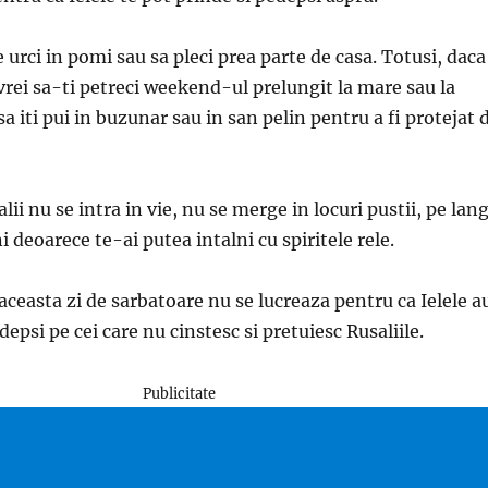
e urci in pomi sau sa pleci prea parte de casa. Totusi, daca
 vrei sa-ti petreci weekend-ul prelungit la mare sau la
a iti pui in buzunar sau in san pelin pentru a fi protejat 
ii nu se intra in vie, nu se merge in locuri pustii, pe lan
 deoarece te-ai putea intalni cu spiritele rele.
ceasta zi de sarbatoare nu se lucreaza pentru ca Ielele a
epsi pe cei care nu cinstesc si pretuiesc Rusaliile.
Publicitate