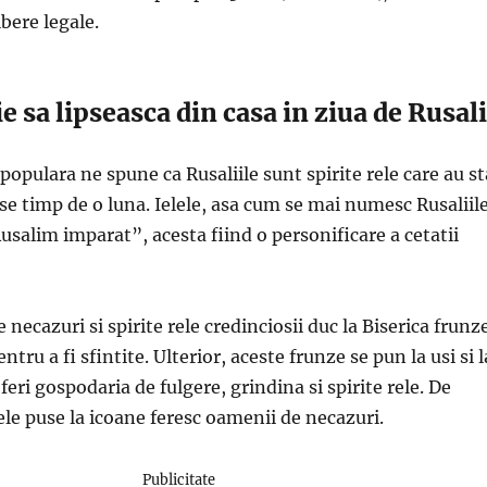
ibere legale.
e sa lipseasca din casa in ziua de Rusali
populara ne spune ca Rusaliile sunt spirite rele care au st
 timp de o luna. Ielele, asa cum se mai numesc Rusaliile
Rusalim imparat”, acesta fiind o personificare a cetatii
e necazuri si spirite rele credinciosii duc la Biserica frunz
entru a fi sfintite. Ulterior, aceste frunze se pun la usi si l
feri gospodaria de fulgere, grindina si spirite rele. De
le puse la icoane feresc oamenii de necazuri.
Publicitate