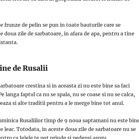
e frunze de pelin se pun in toate bauturile care se
 doua zile de sarbatoare, in afara de apa, pentru a tine
istanta.
ine de Rusalii
arbatoare crestina si in aceasta zi nu este bine sa faci
e langa faptul ca nu se spala, nu se coase si nu se calca,
eaza si alte traditii pentru a le merge bine tot anul.
uminica Rusaliilor timp de 9 noua saptamani nu este bin
de leac. Totodata, in aceste doua zile de sarbatoare nu se
tru ca Ielele te pot prinde si pedepsi aspru.