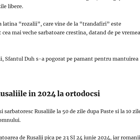
le libere.
a latina “rozalii”, care vine de la “trandafiri” este
t cea mai veche sarbatoare crestina, datand de pe vreme
alii, Sfantul Duh s-a pogorat pe pamant pentru mantuirea
usaliile in 2024 la ortodocsi
i sarbatoresc Rusaliile la 50 de zile dupa Paste si la 10 zil
omnului.
atoarea de Rusalii pica pe 23 SI 24 iunie 2024, iar romani