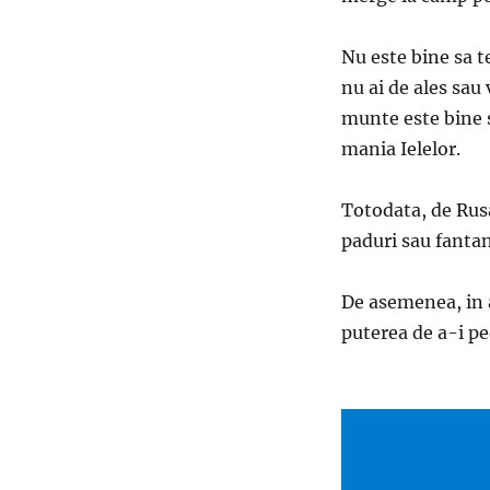
Nu este bine sa t
nu ai de ales sau
munte este bine s
mania Ielelor.
Totodata, de Rusal
paduri sau fantani
De asemenea, in a
puterea de a-i ped