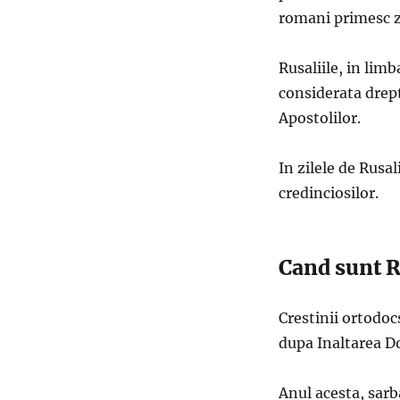
romani primesc zi
Rusaliile, in limb
considerata drep
Apostolilor.
In zilele de Rus
credinciosilor.
Cand sunt R
Crestinii ortodocs
dupa Inaltarea D
Anul acesta, sarb