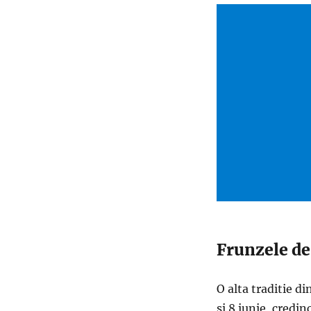
Frunzele de 
O alta traditie di
si 8 iunie, credin