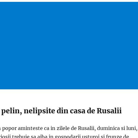
pelin, nelipsite din casa de Rusalii
n popor aminteste ca in zilele de Rusalii, duminica si luni,
ciosii trebuie sa aiba in gospodarii usturoi si frunze de