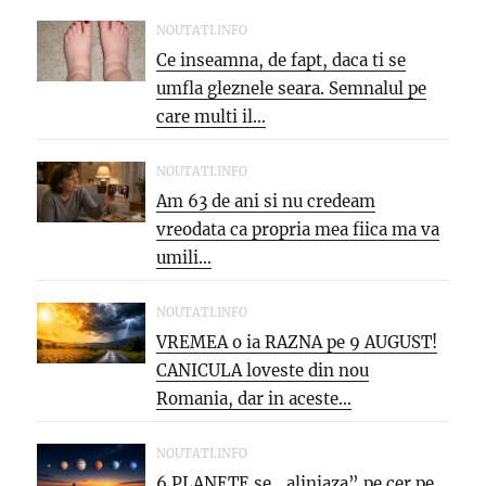
NOUTATI.INFO
Ce inseamna, de fapt, daca ti se
umfla gleznele seara. Semnalul pe
care multi il...
NOUTATI.INFO
Am 63 de ani si nu credeam
vreodata ca propria mea fiica ma va
umili...
NOUTATI.INFO
VREMEA o ia RAZNA pe 9 AUGUST!
CANICULA loveste din nou
Romania, dar in aceste...
NOUTATI.INFO
6 PLANETE se „aliniaza” pe cer pe