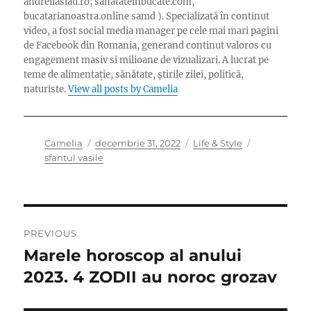
andreilaslau.ro; sanatateinbucate.com,
bucatarianoastra.online samd ). Specializată în continut
video, a fost social media manager pe cele mai mari pagini
de Facebook din Romania, generand continut valoros cu
engagement masiv si milioane de vizualizari. A lucrat pe
teme de alimentație, sănătate, știrile zilei, politică,
naturiste.
View all posts by Camelia
Author
Posted
Categories
Tags
Camelia
decembrie 31, 2022
Life & Style
on
sfantul vasile
Navigare
PREVIOUS
în
Marele horoscop al anului
Previous
post:
2023. 4 ZODII au noroc grozav
articole