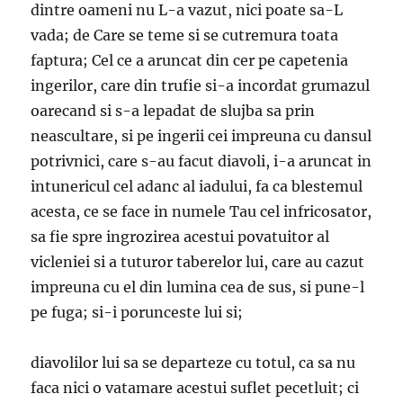
dintre oameni nu L-a vazut, nici poate sa-L
vada; de Care se teme si se cutremura toata
faptura; Cel ce a aruncat din cer pe capetenia
ingerilor, care din trufie si-a incordat grumazul
oarecand si s-a lepadat de slujba sa prin
neascultare, si pe ingerii cei impreuna cu dansul
potrivnici, care s-au facut diavoli, i-a aruncat in
intunericul cel adanc al iadului, fa ca blestemul
acesta, ce se face in numele Tau cel infricosator,
sa fie spre ingrozirea acestui povatuitor al
vicleniei si a tuturor taberelor lui, care au cazut
impreuna cu el din lumina cea de sus, si pune-l
pe fuga; si-i porunceste lui si;
diavolilor lui sa se departeze cu totul, ca sa nu
faca nici o vatamare acestui suflet pecetluit; ci