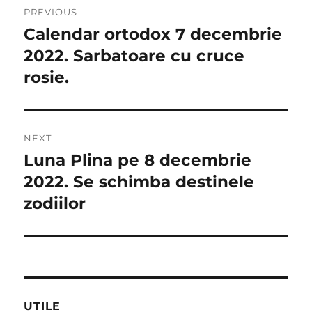
PREVIOUS
în
Calendar ortodox 7 decembrie
Previous
post:
2022. Sarbatoare cu cruce
articole
rosie.
NEXT
Luna Plina pe 8 decembrie
Next
post:
2022. Se schimba destinele
zodiilor
UTILE