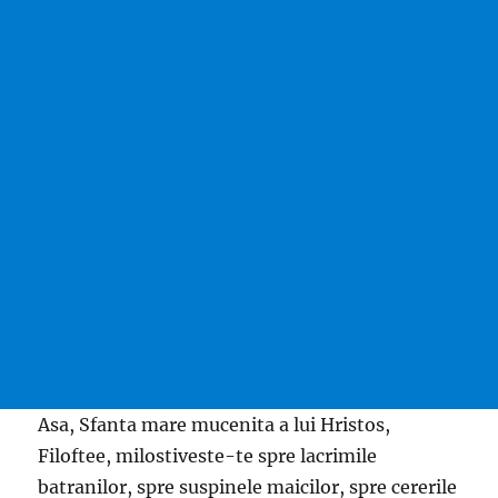
Asa, Sfanta mare mucenita a lui Hristos,
Filoftee, milostiveste-te spre lacrimile
batranilor, spre suspinele maicilor, spre cererile