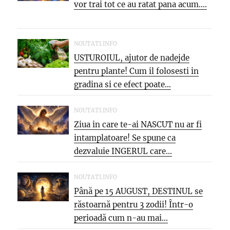
vor trai tot ce au ratat pana acum....
NOUTATI.INFO
USTUROIUL, ajutor de nadejde
pentru plante! Cum il folosesti in
gradina si ce efect poate...
NOUTATI.INFO
Ziua in care te-ai NASCUT nu ar fi
intamplatoare! Se spune ca
dezvaluie INGERUL care...
NOUTATI.INFO
Până pe 15 AUGUST, DESTINUL se
răstoarnă pentru 3 zodii! Într-o
perioadă cum n-au mai...