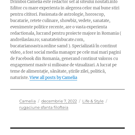
Drimboi Camelia este redactor sef al siteului noutati.info
Editor cu mare experienta in alegerea celor mai bune stiri
pentru cititori. Pasionata de astrologie, horoscop,
bucatarie, retete culinare, showbiz, vedete, sanatate,
evenimente politice recente, are o vasta experienta
redactionala, lucrand pentru proiecte majore in Romania (
andreilaslau.ro; sanatateinbucate.com,
bucatarianoastra.online samd ). Specializată în continut
video, a fost social media manager pe cele mai mari pagini
de Facebook din Romania, generand continut valoros cu
engagement masiv si milioane de vizualizari. A lucrat pe
teme de alimentație, sănătate, știrile zilei, politică,
naturiste.
View all posts by Camelia
Author
Posted
Categories
Tags
Camelia
decembrie 7, 2022
Life & Style
on
rugaciune sfanta filofteia
Navigare