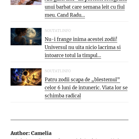
unui barbat care semana leit cu fiul
meu. Cand Radu...
NOUTATI.INFO
Nu-i frange inima acestei zodii!
Universul nu uita nicio lacrima si
intoarce totul la timpul...
NOUTATI.INFO
Patru zodii scapa de „blestemul”
celor 6 luni de intuneric. Viata lor se
schimba radical
Author:
Camelia