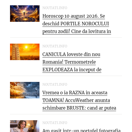
NOUTATI.INFO
Horoscop 10 august 2026. Se
deschid PORTILE NOROCULUI
pentru zodii! Cine da lovitura in
cariera...
NOUTATI.INFO
CANICULA loveste din nou
Romania! Termometrele
EXPLODEAZA la inceput de
saptamana: aproape 40°C si
PARJOL...
NOUTATI.INFO
Vremea o ia RAZNA in aceasta
TOAMNA! AccuWeather anunta
schimbare BRUSTE: cand ar putea
veni...
NOUTATI.INFO
Am gasit intr-un portofel fotografia