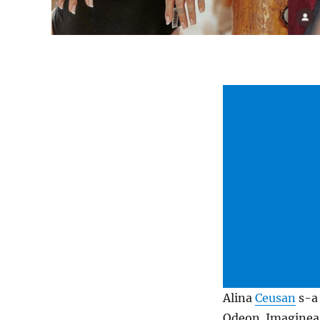
Alina
Ceusan
s-a 
Odeon. Imaginea cu