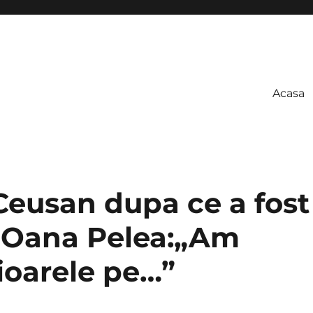
Acasa
Ceusan dupa ce a fost
e Oana Pelea:„Am
ioarele pe…”