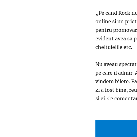
„Pe cand Rock nu 
online si un prie
pentru promovare
evident avea sa pl
cheltuielile etc.
Nu aveau spectato
pe care il admir. 
vindem bilete. Far
zi a fost bine, re
si ei. Ce comenta