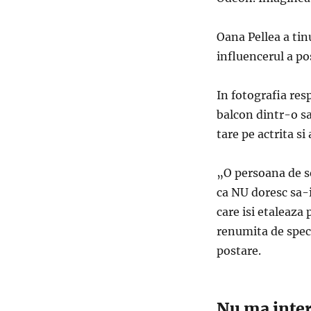
Oana Pellea a tin
influencerul a po
In fotografia res
balcon dintr-o sa
tare pe actrita si
„O persoana de s
ca NU doresc sa-i 
care isi etaleaza
renumita de spect
postare.
Nu ma inter