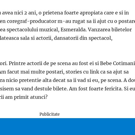
avea nici 2 ani, o prietena foarte apropiata care e si in
ten coregraf-producator m-au rugat sa ii ajut cu o postar
a spectacolului muzical, Esmeralda. Vanzarea biletelor
ateasca sala si actorii, dansatorii din spectacol,
ri. Printre actorii de pe scena au fost ei si Bebe Cotiman
Am facut mai multe postari, stories cu link ca sa ajut sa
a nicio pretentie alta decat sa ii vad si eu, pe scena. A d
usisem sa vand destule bilete. Am fost foarte fericita. Si eu
rii am primit atunci?
Publicitate