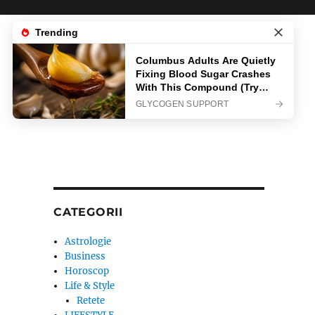
News
Life & Style
Sanatate
Business
CATEGORII
Astrologie
Business
Horoscop
Life & Style
Retete