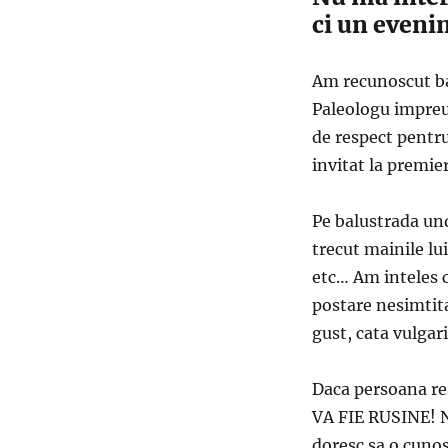
ci un eveni
Am recunoscut ba
Paleologu impreu
de respect pentru
invitat la premie
Pe balustrada un
trecut mainile lu
etc… Am inteles c
postare nesimtita
gust, cata vulgar
Daca persoana res
VA FIE RUSINE! N
doresc sa o cunos