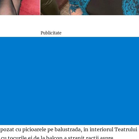
Publicitate
pozat cu picioarele pe balustrada, in interiorul Teatrului
 tocurile ei de la balcon a stranit ractii aspre.