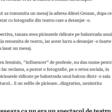
ut sa transmita un mesaj la adresa Alinei Ceusan, dupa ce
stat cu fotografie din teatru care a deranjat-o.
pectiva, tanara avea picioarele ridicate pe balustrada unui
la renumita de teatru, iar acest lucru a deranjat-o foarte
 a lasat un mesaj.
ex feminin, “influencer” de profesie, nu dau nume pent
fac reclama, a postat o fotografie, pe o retea sociala, in
 picioarele ridicate pe balustrada unui balcon dintr-o sala
acol… E un selfie de picioare…dizgratios, nesimtita
eseaza ca nu era un spectacol de teatru