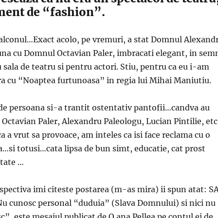
ment de “fashion”.
lconul…Exact acolo, pe vremuri, a stat Domnul Alexand
na cu Domnul Octavian Paler, imbracati elegant, in sem
 sala de teatru si pentru actori. Stiu, pentru ca eu i-am
ra cu “Noaptea furtunoasa” in regia lui Mihai Maniutiu.
de persoana si-a trantit ostentativ pantofii…candva au
i Octavian Paler, Alexandru Paleologu, Lucian Pintilie, etc
a a vrut sa provoace, am inteles ca isi face reclama cu o
…si totusi…cata lipsa de bun simt, educatie, cat prost
itate …
pectiva imi citeste postarea (m-as mira) ii spun atat: S
u cunosc personal “duduia” (Slava Domnului) si nici nu
c”, este mesajul publicat de O ana Pellea pe contul ei de