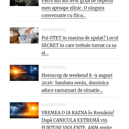
Patru ani am avut grija de nepotul
meu aproape zilnic. O singura
conversatie cu fiica...
NOUTATI.INFO
Pui OTET in masina de spalat? Locul
SECRET in care trebuie turnat ca sa
ai...
NOUTATI.INFO
Horoscop de weekend 8-9 august
2026: Sambata senin, duminica
aduce rasturnari de situatie…
NOUTATI.INFO
VREMEA O IA RAZNA în România!
După CANICULA EXTREMĂ vin
FURTUNI VIOLENTE. ANM emite