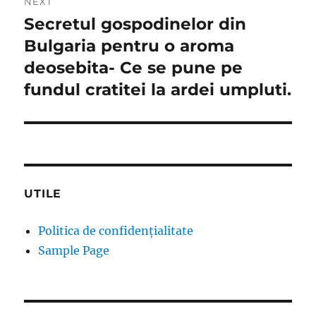
NEXT
Secretul gospodinelor din
Next
post:
Bulgaria pentru o aroma
deosebita- Ce se pune pe
fundul cratitei la ardei umpluti.
UTILE
Politica de confidențialitate
Sample Page