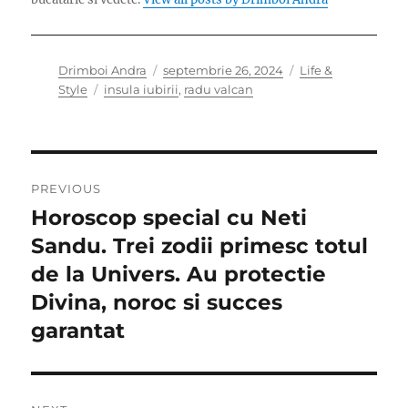
Author
Posted
Categories
Drimboi Andra
septembrie 26, 2024
Life &
Tags
on
Style
insula iubirii
,
radu valcan
Navigare
PREVIOUS
în
Horoscop special cu Neti
Previous
post:
Sandu. Trei zodii primesc totul
articole
de la Univers. Au protectie
Divina, noroc si succes
garantat