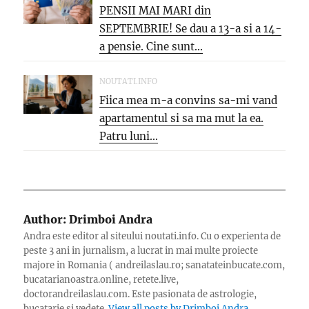
PENSII MAI MARI din
SEPTEMBRIE! Se dau a 13-a si a 14-
a pensie. Cine sunt...
NOUTATI.INFO
Fiica mea m-a convins sa-mi vand
apartamentul si sa ma mut la ea.
Patru luni...
Author:
Drimboi Andra
Andra este editor al siteului noutati.info. Cu o experienta de
peste 3 ani in jurnalism, a lucrat in mai multe proiecte
majore in Romania ( andreilaslau.ro; sanatateinbucate.com,
bucatarianoastra.online, retete.live,
doctorandreilaslau.com. Este pasionata de astrologie,
bucatarie si vedete.
View all posts by Drimboi Andra