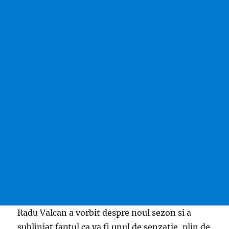
Radu Valcan a vorbit despre noul sezon si a
subliniat faptul ca va fi unul de senzatie, plin de