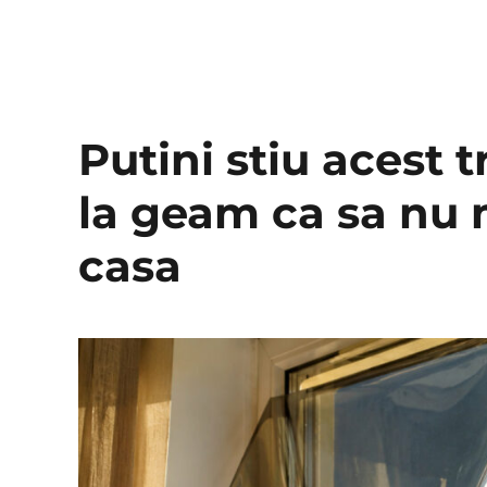
Putini stiu acest t
la geam ca sa nu m
casa