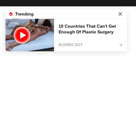
News
Life & Style
Sanatate
Business