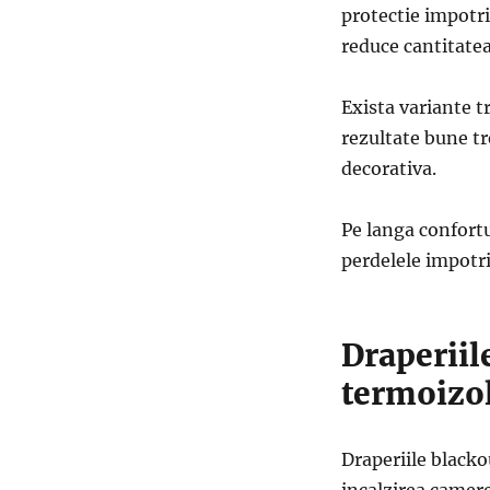
protectie impotriv
reduce cantitatea
Exista variante t
rezultate bune tr
decorativa.
Pe langa confortu
perdelele impotri
Draperiil
termoizo
Draperiile blacko
incalzirea camere