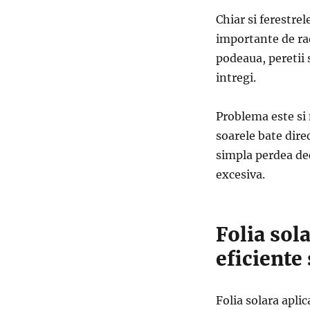
Chiar si ferestre
importante de rad
podeaua, peretii 
intregi.
Problema este si 
soarele bate direc
simpla perdea dec
excesiva.
Folia sol
eficiente 
Folia solara apli