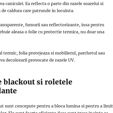
a caniculei. Ea reflecta o parte din razele soarelui si
 de caldura care patrunde in locuinta.
ransparente, fumurii sau reflectorizante, insa pentru
ebuie aleasa o folie cu protectie termica, nu doar una
l termic, folia protejeaza si mobilierul, parchetul sau
va decolorarii provocate de razele UV.
e blackout si roletele
lante
ut sunt concepute pentru a bloca lumina si pentru a limi
lor. Ele sunt foarte eficiente daca sunt trase inainte ca