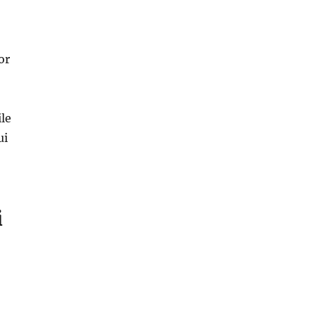
or
ile
ui
i