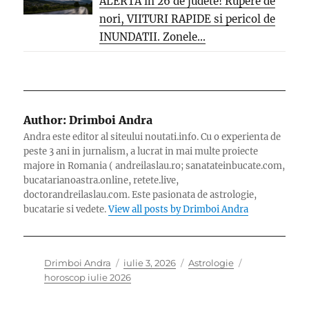
ALERTA in 26 de judete! Rupere de
nori, VIITURI RAPIDE si pericol de
INUNDATII. Zonele...
Author:
Drimboi Andra
Andra este editor al siteului noutati.info. Cu o experienta de
peste 3 ani in jurnalism, a lucrat in mai multe proiecte
majore in Romania ( andreilaslau.ro; sanatateinbucate.com,
bucatarianoastra.online, retete.live,
doctorandreilaslau.com. Este pasionata de astrologie,
bucatarie si vedete.
View all posts by Drimboi Andra
Author
Posted
Categories
Tags
Drimboi Andra
iulie 3, 2026
Astrologie
on
horoscop iulie 2026