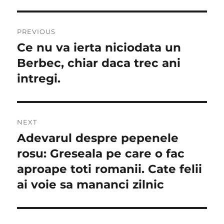
Navigare
PREVIOUS
în
Ce nu va ierta niciodata un
Previous
post:
Berbec, chiar daca trec ani
articole
intregi.
NEXT
Adevarul despre pepenele
Next
post:
rosu: Greseala pe care o fac
aproape toti romanii. Cate felii
ai voie sa mananci zilnic