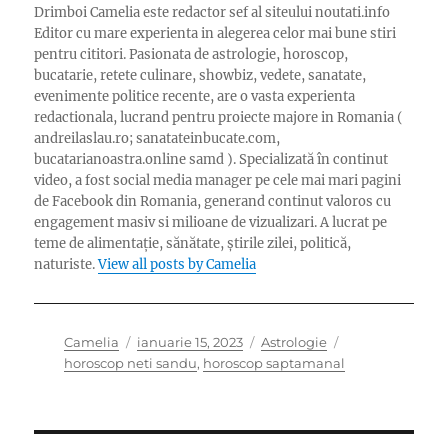
Drimboi Camelia este redactor sef al siteului noutati.info
Editor cu mare experienta in alegerea celor mai bune stiri
pentru cititori. Pasionata de astrologie, horoscop,
bucatarie, retete culinare, showbiz, vedete, sanatate,
evenimente politice recente, are o vasta experienta
redactionala, lucrand pentru proiecte majore in Romania (
andreilaslau.ro; sanatateinbucate.com,
bucatarianoastra.online samd ). Specializată în continut
video, a fost social media manager pe cele mai mari pagini
de Facebook din Romania, generand continut valoros cu
engagement masiv si milioane de vizualizari. A lucrat pe
teme de alimentație, sănătate, știrile zilei, politică,
naturiste.
View all posts by Camelia
Author
Posted
Categories
Tags
Camelia
ianuarie 15, 2023
Astrologie
on
horoscop neti sandu
,
horoscop saptamanal