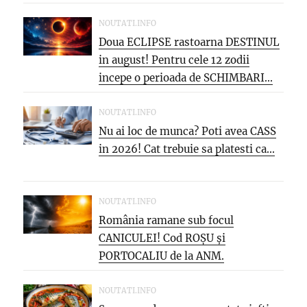
NOUTATI.INFO
Doua ECLIPSE rastoarna DESTINUL
in august! Pentru cele 12 zodii
incepe o perioada de SCHIMBARI...
NOUTATI.INFO
Nu ai loc de munca? Poti avea CASS
in 2026! Cat trebuie sa platesti ca...
NOUTATI.INFO
România ramane sub focul
CANICULEI! Cod ROȘU și
PORTOCALIU de la ANM.
Meteorologii avertizează: vin...
NOUTATI.INFO