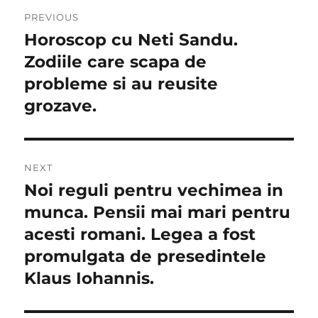
Navigare
PREVIOUS
în
Horoscop cu Neti Sandu.
Previous
post:
Zodiile care scapa de
articole
probleme si au reusite
grozave.
NEXT
Noi reguli pentru vechimea in
Next
post:
munca. Pensii mai mari pentru
acesti romani. Legea a fost
promulgata de presedintele
Klaus Iohannis.