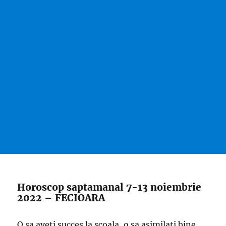
Horoscop saptamanal 7-13 noiembrie
2022 – FECIOARA
O sa aveti succes la scoala, o sa asimilati bine