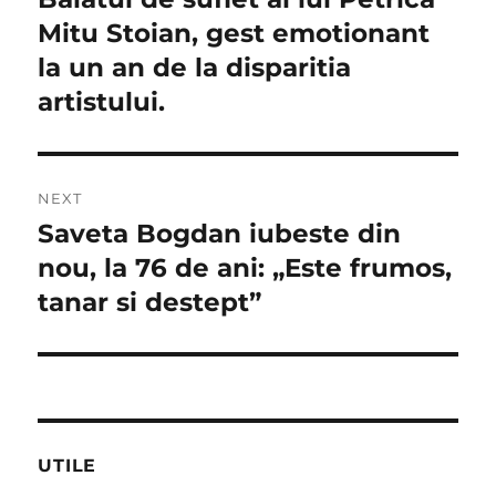
post:
Mitu Stoian, gest emotionant
articole
la un an de la disparitia
artistului.
NEXT
Saveta Bogdan iubeste din
Next
post:
nou, la 76 de ani: „Este frumos,
tanar si destept”
UTILE