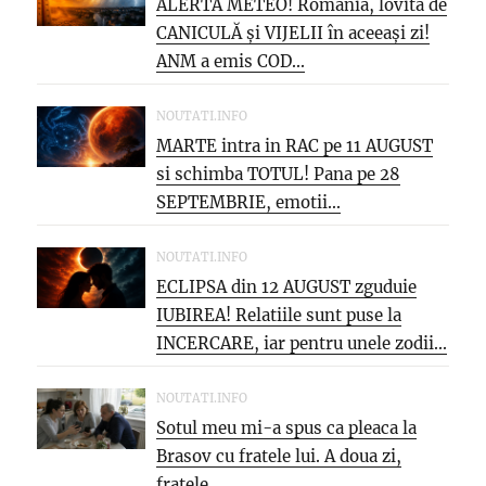
ALERTĂ METEO! România, lovită de
CANICULĂ și VIJELII în aceeași zi!
ANM a emis COD...
NOUTATI.INFO
MARTE intra in RAC pe 11 AUGUST
si schimba TOTUL! Pana pe 28
SEPTEMBRIE, emotii...
NOUTATI.INFO
ECLIPSA din 12 AUGUST zguduie
IUBIREA! Relatiile sunt puse la
INCERCARE, iar pentru unele zodii...
NOUTATI.INFO
Sotul meu mi-a spus ca pleaca la
Brasov cu fratele lui. A doua zi,
fratele...