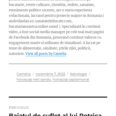
bucatarie, retete culinare, showbiz, vedete, sanatate,
evenimente politice recente, are o vasta experienta
redactionala, lucrand pentru proiecte majore in Romania (
andreilaslau.ro; sanatateinbucate.com,
bucatarianoastra.online samd ). Specializată în continut
video, a fost social media manager pe cele mai mari pagini
de Facebook din Romania, generand continut valoros cu
engagement masiv si milioane de vizualizari. A lucrat pe
teme de alimentație, sănătate, știrile zilei, politică,
naturiste.
View all posts by Camelia
Author
Posted
Categories
Tags
Camelia
noiembrie 7, 2022
Astrologie
on
horoscop neti sandu
,
horoscop saptamanal
Navigare
PREVIOUS
în
Baiatul de suflet al lui Petrica
Previous