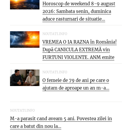
Horoscop de weekend 8-9 august
2026: Sambata senin, duminica
aduce rasturnari de situatie…
NOUTATI.INFO
VREMEA O IA RAZNA în România!
După CANICULA EXTREMĂ vin
FURTUNI VIOLENTE. ANM emite
NOI...
NOUTATI.INFO
O femeie de 79 de ani pe care o
ajutam de aproape un an m-a...
NOUTATI.INFO
M-a parasit cand aveam 5 ani. Povestea zilei in
care a batut din nou la...