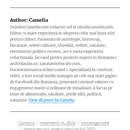
Author:
Camelia
Drimboi Camelia este redactor sef al siteului noutati.info
Editor cu mare experienta in alegerea celor mai bune stiri
pentru cititori. Pasionata de astrologie, horoscop,
bucatarie, retete culinare, showbiz, vedete, sanatate,
evenimente politice recente, are o vasta experienta
redactionala, lucrand pentru proiecte majore in Romania (
andreilaslau.ro; sanatateinbucate.com,
bucatarianoastra.online samd ). Specializată în continut
video, a fost social media manager pe cele mai mari pagini
de Facebook din Romania, generand continut valoros cu
engagement masiv si milioane de vizualizari. A lucrat pe
teme de alimentație, sănătate, știrile zilei, politică,
naturiste.
View all posts by Camelia
Author
Posted
Categories
Camelia
noiembrie 14, 2024
Uncategorized
Tags
on
lasata secului
,
postul craciunului 2022