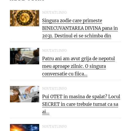
NOUTATI.INFO
Singura zodie care primeste
BINECUVANTAREA DIVINA pana in
2031. Destinul ei se schimba din
temelii,...
NOUTATI.INFO
Patru ani am avut grija de nepotul
meu aproape zilnic. O singura
conversatie cu fiica...
NOUTATI.INFO
Pui OTET in masina de spalat? Locul
SECRET in care trebuie turnat ca sa
ai...
NOUTATI.INFO