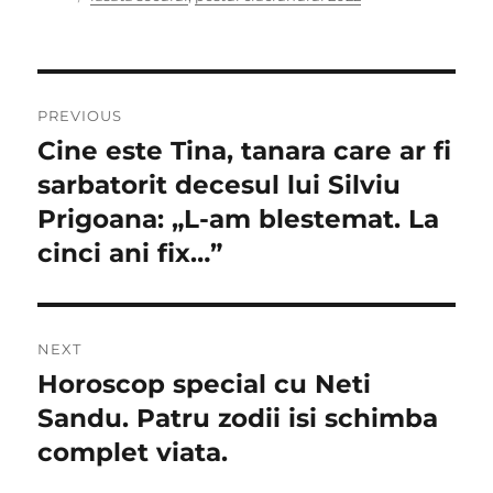
Navigare
PREVIOUS
în
Cine este Tina, tanara care ar fi
Previous
post:
sarbatorit decesul lui Silviu
articole
Prigoana: „L-am blestemat. La
cinci ani fix…”
NEXT
Horoscop special cu Neti
Next
post:
Sandu. Patru zodii isi schimba
complet viata.