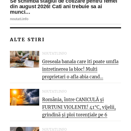
ALTE STIRI
NOUTATI.INFO
Greseala banala care iti poate umfla
intretinerea la bloc! Multi
proprietari o afla abia cand...
NOUTATI.INFO
România, între CANICULĂ și
FURTUNI VIOLENTE! 41°C, vijelii,
grindină și ploi torențiale pe 6
august
NOUTATI.INFO