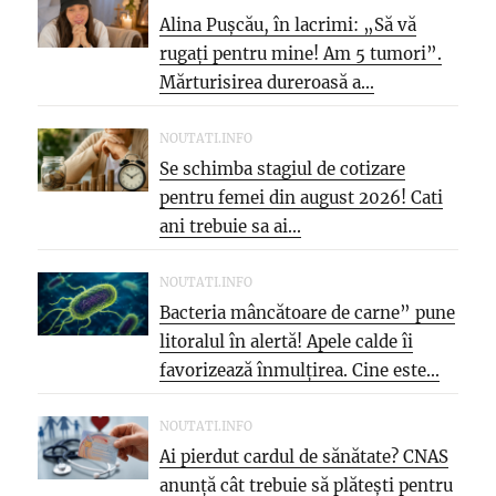
Alina Pușcău, în lacrimi: „Să vă
rugați pentru mine! Am 5 tumori”.
Mărturisirea dureroasă a...
NOUTATI.INFO
Se schimba stagiul de cotizare
pentru femei din august 2026! Cati
ani trebuie sa ai...
NOUTATI.INFO
Bacteria mâncătoare de carne” pune
litoralul în alertă! Apele calde îi
favorizează înmulțirea. Cine este...
NOUTATI.INFO
Ai pierdut cardul de sănătate? CNAS
anunță cât trebuie să plătești pentru