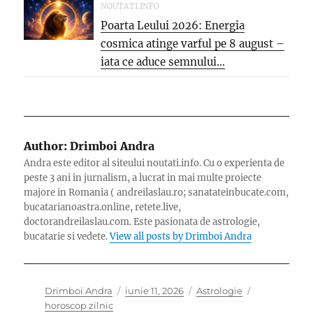
NOUTATI.INFO
Poarta Leului 2026: Energia
cosmica atinge varful pe 8 august –
iata ce aduce semnului...
Author:
Drimboi Andra
Andra este editor al siteului noutati.info. Cu o experienta de
peste 3 ani in jurnalism, a lucrat in mai multe proiecte
majore in Romania ( andreilaslau.ro; sanatateinbucate.com,
bucatarianoastra.online, retete.live,
doctorandreilaslau.com. Este pasionata de astrologie,
bucatarie si vedete.
View all posts by Drimboi Andra
Author
Posted
Categories
Tags
Drimboi Andra
iunie 11, 2026
Astrologie
on
horoscop zilnic