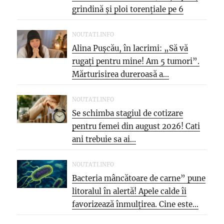
grindină și ploi torențiale pe 6
august
NOUTATI.INFO
Alina Pușcău, în lacrimi: „Să vă
rugați pentru mine! Am 5 tumori”.
Mărturisirea dureroasă a...
NOUTATI.INFO
Se schimba stagiul de cotizare
pentru femei din august 2026! Cati
ani trebuie sa ai...
NOUTATI.INFO
Bacteria mâncătoare de carne” pune
litoralul în alertă! Apele calde îi
favorizează înmulțirea. Cine este...