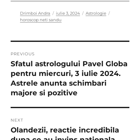
Author
Posted
Categories
Tags
Drimboi Andra
iulie 3, 2024
Astrologie
on
horoscop neti sandu
Navigare
PREVIOUS
în
Sfatul astrologului Pavel Globa
Previous
post:
pentru miercuri, 3 iulie 2024.
articole
Astrele anunta schimbari
majore si pozitive
NEXT
Olandezii, reactie incredibila
Next
post:
dupa ce au invins nationala