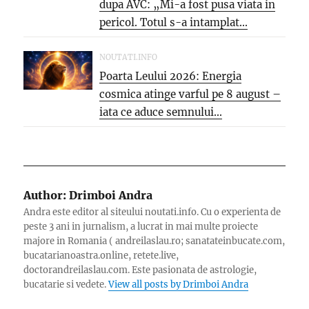
dupa AVC: „Mi-a fost pusa viata in
pericol. Totul s-a intamplat...
NOUTATI.INFO
Poarta Leului 2026: Energia
cosmica atinge varful pe 8 august –
iata ce aduce semnului...
Author:
Drimboi Andra
Andra este editor al siteului noutati.info. Cu o experienta de
peste 3 ani in jurnalism, a lucrat in mai multe proiecte
majore in Romania ( andreilaslau.ro; sanatateinbucate.com,
bucatarianoastra.online, retete.live,
doctorandreilaslau.com. Este pasionata de astrologie,
bucatarie si vedete.
View all posts by Drimboi Andra