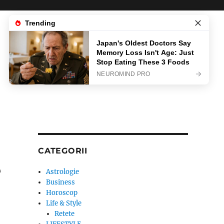
News
Life & Style
Sanatate
Business
CATEGORII
e
Astrologie
Business
Horoscop
Life & Style
Retete