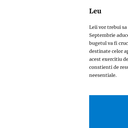
Leu
Leii vor trebui sa
Septembrie aduce 
bugetul va fi cruci
destinate celor ap
acest exercitiu d
constienti de resu
neesentiale.