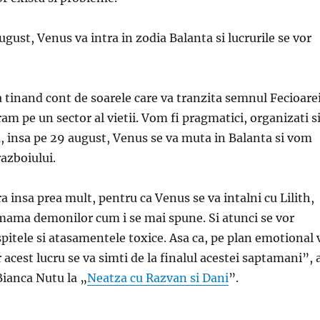
gust, Venus va intra in zodia Balanta si lucrurile se vor
 tinand cont de soarele care va tranzita semnul Fecioarei
am pe un sector al vietii. Vom fi pragmatici, organizati s
, insa pe 29 august, Venus se va muta in Balanta si vom
azboiului.
a insa prea mult, pentru ca Venus se va intalni cu Lilith,
mama demonilor cum i se mai spune. Si atunci se vor
spitele si atasamentele toxice. Asa ca, pe plan emotional 
 acest lucru se va simti de la finalul acestei saptamani”, 
Bianca Nutu la „
Neatza cu Razvan si Dani
”.