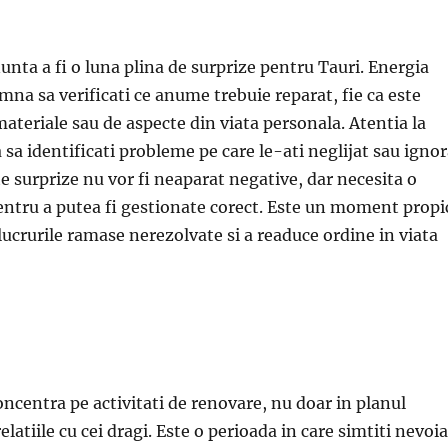
nta a fi o luna plina de surprize pentru Tauri. Energia
na sa verificati ce anume trebuie reparat, fie ca este
materiale sau de aspecte din viata personala. Atentia la
a sa identificati probleme pe care le-ati neglijat sau igno
 surprize nu vor fi neaparat negative, dar necesita o
entru a putea fi gestionate corect. Este un moment propi
lucrurile ramase nerezolvate si a readuce ordine in viata
ncentra pe activitati de renovare, nu doar in planul
 relatiile cu cei dragi. Este o perioada in care simtiti nevoia