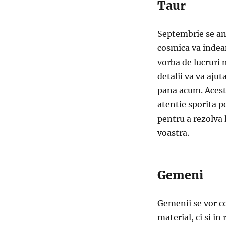
Taur
Septembrie se anu
cosmica va indeam
vorba de lucruri 
detalii va va ajut
pana acum. Aceste
atentie sporita p
pentru a rezolva 
voastra.
Gemeni
Gemenii se vor co
material, ci si in