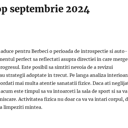
p septembrie 2024
aduce pentru Berbeci o perioada de introspectie si auto-
entul perfect sa reflectati asupra directiei in care merge
progresul. Este posibil sa simtiti nevoia de a revizui
au strategii adoptate in trecut. Pe langa analiza interioar
cordati mai multa atentie sanatatii fizice. Daca ati neglija
cum este timpul sa va intoarceti la sala de sport si sa va
iscare. Activitatea fizica nu doar ca va va intari corpul, 
va limpeziti mintea.