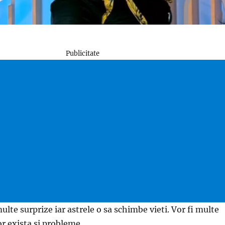
Publicitate
ulte surprize iar astrele o sa schimbe vieti. Vor fi multe
or exista si probleme.