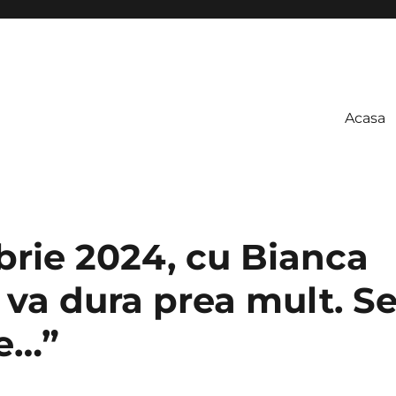
Acasa
rie 2024, cu Bianca
 va dura prea mult. S
te…”