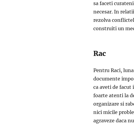
sa faceti curateni
necesar. In relati
rezolva conflicte
construiti un med
Rac
Pentru Raci, luna
documente importa
ca aveti de facut 
foarte atenti la d
organizare si rab
nici micile probl
agraveze daca nu