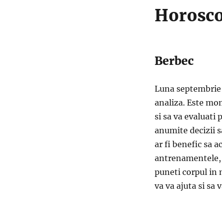
Horosco
Berbec
Luna septembrie 
analiza. Este mom
si sa va evaluati 
anumite decizii s
ar fi benefic sa a
antrenamentele, a
puneti corpul in m
va va ajuta si sa 