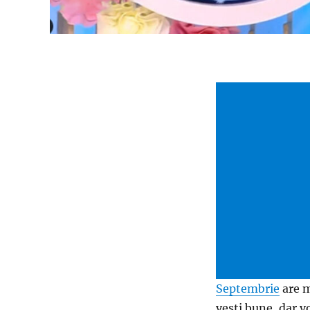
Septembrie
are m
vesti bune, dar v