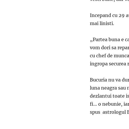
Incepand cu 29 au
mai linisti.
„Partea buna e ca
vom dori sa repar
cu chef de munca
ingropa securea r
Bucuria nu va dur
luna neagra sau 
dezlantui toate i
fi… o nebunie, iar
spus astrologul 