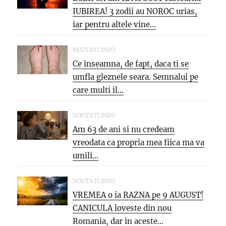
IUBIREA! 3 zodii au NOROC urias,
iar pentru altele vine...
NOUTATI.INFO
Ce inseamna, de fapt, daca ti se
umfla gleznele seara. Semnalul pe
care multi il...
NOUTATI.INFO
Am 63 de ani si nu credeam
vreodata ca propria mea fiica ma va
umili...
NOUTATI.INFO
VREMEA o ia RAZNA pe 9 AUGUST!
CANICULA loveste din nou
Romania, dar in aceste...