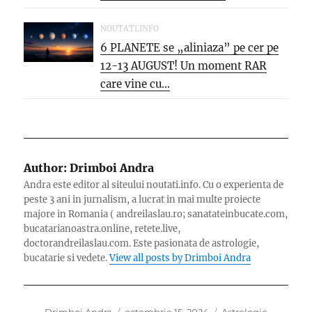
NOUTATI.INFO
6 PLANETE se „aliniaza” pe cer pe
12-13 AUGUST! Un moment RAR
care vine cu...
Author:
Drimboi Andra
Andra este editor al siteului noutati.info. Cu o experienta de
peste 3 ani in jurnalism, a lucrat in mai multe proiecte
majore in Romania ( andreilaslau.ro; sanatateinbucate.com,
bucatarianoastra.online, retete.live,
doctorandreilaslau.com. Este pasionata de astrologie,
bucatarie si vedete.
View all posts by Drimboi Andra
Author
Posted
Categories