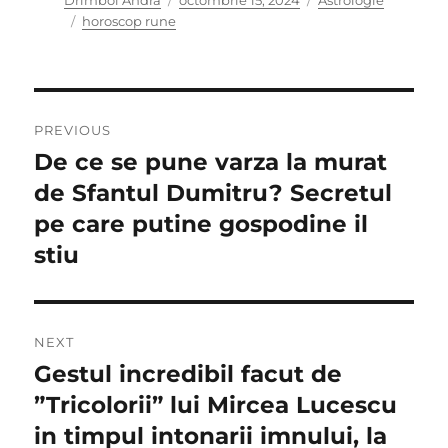
Drimboi Andra
octombrie 15, 2024
Astrologie
Tags
on
horoscop rune
Navigare
PREVIOUS
în
De ce se pune varza la murat
Previous
post:
de Sfantul Dumitru? Secretul
articole
pe care putine gospodine il
stiu
NEXT
Gestul incredibil facut de
Next
post:
”Tricolorii” lui Mircea Lucescu
in timpul intonarii imnului, la