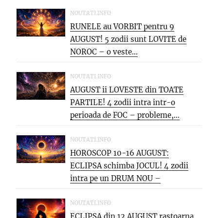
NOUTATI.INFO
RUNELE au VORBIT pentru 9
AUGUST! 5 zodii sunt LOVITE de
NOROC – o veste...
NOUTATI.INFO
AUGUST ii LOVESTE din TOATE
PARTILE! 4 zodii intra intr-o
perioada de FOC – probleme,...
NOUTATI.INFO
HOROSCOP 10-16 AUGUST:
ECLIPSA schimba JOCUL! 4 zodii
intra pe un DRUM NOU –
oportunitati...
NOUTATI.INFO
ECLIPSA din 12 AUGUST rastoarna