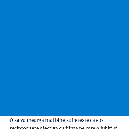
O sa va mearga mai bine sufleteste ca e o
reciprocitate afectiva cu fiinta pe care o iubiti si