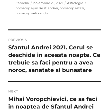
Author
Posted
Categories
Tags
Camelia
noiembrie 29, 2021
Astrologie
on
horoscop ajun de sf. andrei
,
horoscop astazi
,
horoscop neti sandu
Navigare
PREVIOUS
în
Sfantul Andrei 2021. Cerul se
Previous
post:
deschide in aceasta noapte. Ce
articole
trebuie sa faci pentru a avea
noroc, sanatate si bunastare
NEXT
Mihai Voropchievici, ce sa faci
Next
post:
in noaptea de Sfantul Andrei