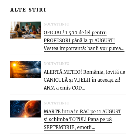
ALTE STIRI
NOUTATI.INFO
OFICIAL! 1.500 de lei pentru
PROFESORI până la 31 AUGUST!
Vestea importantă: banii vor putea...
NOUTATI.INFO
ALERTĂ METEO! România, lovită de
CANICULĂ și VIJELII în aceeași zi!
ANM a emis COD...
NOUTATI.INFO
MARTE intra in RAC pe 11 AUGUST
si schimba TOTUL! Pana pe 28
SEPTEMBRIE, emotii...