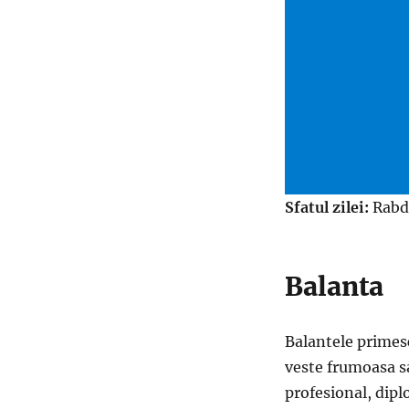
Sfatul zilei:
Rabda
Balanta
Balantele primesc
veste frumoasa sa
profesional, dipl