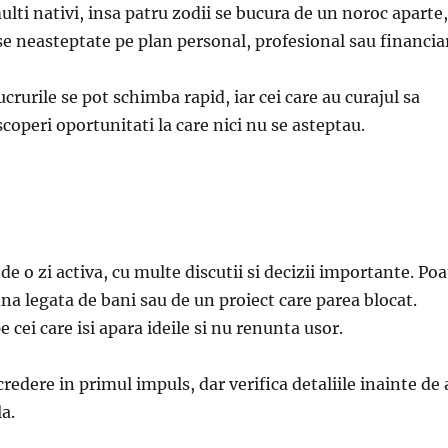
lti nativi, insa patru zodii se bucura de un noroc aparte,
se neasteptate pe plan personal, profesional sau financia
lucrurile se pot schimba rapid, iar cei care au curajul sa
coperi oportunitati la care nici nu se asteptau.
de o zi activa, cu multe discutii si decizii importante. Po
na legata de bani sau de un proiect care parea blocat.
pe cei care isi apara ideile si nu renunta usor.
credere in primul impuls, dar verifica detaliile inainte de 
la.