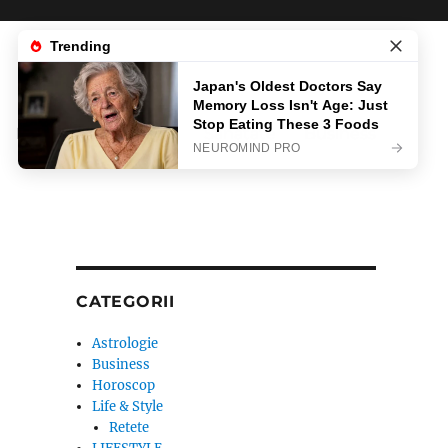
News
Life & Style
Sanatate
Business
CATEGORII
Astrologie
Business
Horoscop
Life & Style
Retete