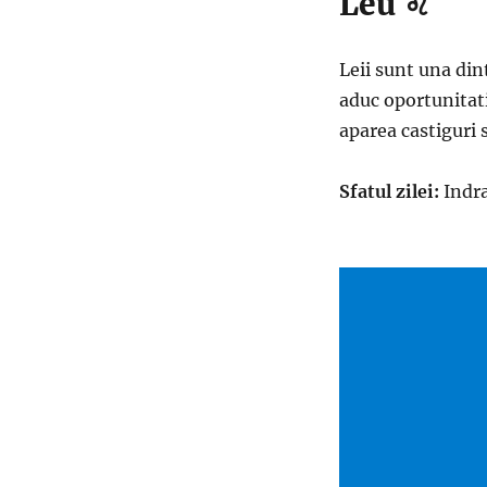
Leu ♌
Leii sunt una din
aduc oportunitati
aparea castiguri 
Sfatul zilei:
Indra