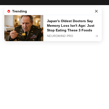
News
Life & Style
Sanatate
Business