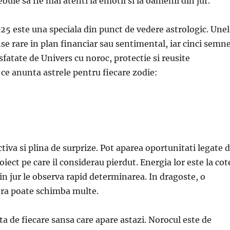
rebuie sa fie mai atenti la emotii si la oamenii din jur.
25 este una speciala din punct de vedere astrologic. Une
se rare in plan financiar sau sentimental, iar cinci semn
sfatate de Univers cu noroc, protectie si reusite
 ce anunta astrele pentru fiecare zodie:
ctiva si plina de surprize. Pot aparea oportunitati legate 
iect pe care il considerau pierdut. Energia lor este la cot
in jur le observa rapid determinarea. In dragoste, o
era poate schimba multe.
ta de fiecare sansa care apare astazi. Norocul este de