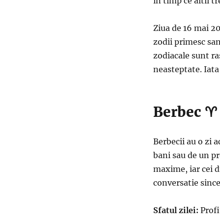
in timp ce altii t
Ziua de 16 mai 20
zodii primesc san
zodiacale sunt ra
neasteptate. Iata
Berbec ♈
Berbecii au o zi a
bani sau de un pro
maxime, iar cei d
conversatie sinc
Sfatul zilei:
Profi