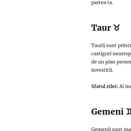
partea ta.
Taur ♉
Taurii sunt printr
castiguri neastep
de un plan person
investitii.
Sfatul zilei:
Ai in
Gemeni 
Gemenii sunt mai 