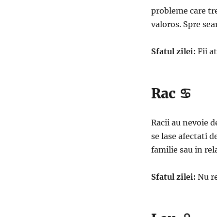
probleme care tre
valoros. Spre sea
Sfatul zilei:
Fii a
Rac ♋
Racii au nevoie de
se lase afectati d
familie sau in rel
Sfatul zilei:
Nu re