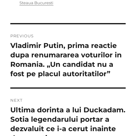
Steaua Bucuresti
Navigare
PREVIOUS
în
Vladimir Putin, prima reactie
Previous
post:
dupa renumararea voturilor in
articole
Romania. „Un candidat nu a
fost pe placul autoritatilor”
NEXT
Ultima dorinta a lui Duckadam.
Next
post:
Sotia legendarului portar a
dezvaluit ce i-a cerut inainte