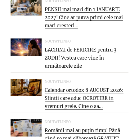
NOUTATI.INFO
PENSII mai mari din 1 IANUARIE
2027! Cine ar putea primi cele mai
mari cresteri...
NOUTATI.INFO
LACRIMI de FERICIRE pentru 3
ZODII! Vestea care vine în
următoarele zile
NOUTATI.INFO
Calendar ortodox 8 AUGUST 2026:
Sfintii care aduc OCROTIRE in
vremuri grele. Cine o sa...
NOUTATI.INFO
Românii mai au puțin timp! Până
când se mai eliberează GRATUIT