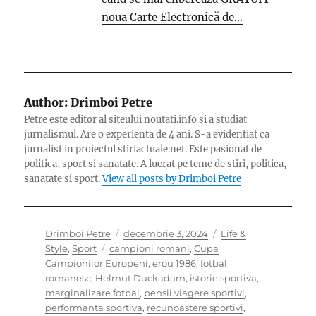
noua Carte Electronică de...
Author:
Drimboi Petre
Petre este editor al siteului noutati.info si a studiat
jurnalismul. Are o experienta de 4 ani. S-a evidentiat ca
jurnalist in proiectul stiriactuale.net. Este pasionat de
politica, sport si sanatate. A lucrat pe teme de stiri, politica,
sanatate si sport.
View all posts by Drimboi Petre
Author
Posted
Categories
Drimboi Petre
decembrie 3, 2024
Life &
Tags
on
Style
,
Sport
campioni romani
,
Cupa
Campionilor Europeni
,
erou 1986
,
fotbal
romanesc
,
Helmut Duckadam
,
istorie sportiva
,
marginalizare fotbal
,
pensii viagere sportivi
,
performanta sportiva
,
recunoastere sportivi
,