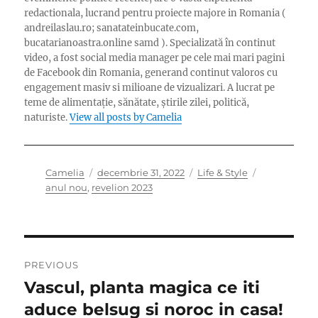
redactionala, lucrand pentru proiecte majore in Romania (
andreilaslau.ro; sanatateinbucate.com,
bucatarianoastra.online samd ). Specializată în continut
video, a fost social media manager pe cele mai mari pagini
de Facebook din Romania, generand continut valoros cu
engagement masiv si milioane de vizualizari. A lucrat pe
teme de alimentație, sănătate, știrile zilei, politică,
naturiste.
View all posts by Camelia
Author
Posted
Categories
Tags
Camelia
decembrie 31, 2022
Life & Style
on
anul nou
,
revelion 2023
Navigare
PREVIOUS
în
Vascul, planta magica ce iti
Previous
post:
aduce belsug si noroc in casa!
articole