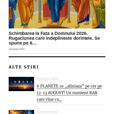
ALTE STIRI
NOUTATI.INFO
6 PLANETE se „aliniaza” pe cer pe
12-13 AUGUST! Un moment RAR
care vine cu...
NOUTATI.INFO