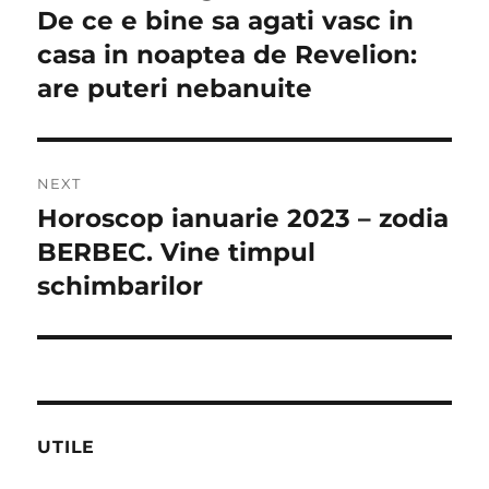
De ce e bine sa agati vasc in
casa in noaptea de Revelion:
are puteri nebanuite
NEXT
Horoscop ianuarie 2023 – zodia
Next
post:
BERBEC. Vine timpul
schimbarilor
UTILE