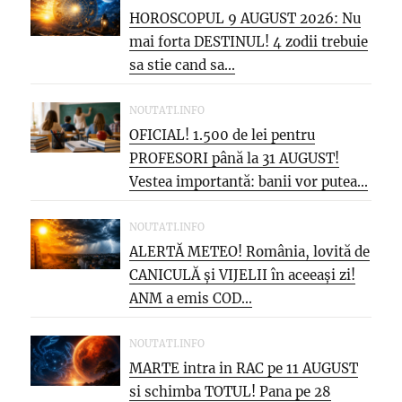
HOROSCOPUL 9 AUGUST 2026: Nu
mai forta DESTINUL! 4 zodii trebuie
sa stie cand sa...
NOUTATI.INFO
OFICIAL! 1.500 de lei pentru
PROFESORI până la 31 AUGUST!
Vestea importantă: banii vor putea...
NOUTATI.INFO
ALERTĂ METEO! România, lovită de
CANICULĂ și VIJELII în aceeași zi!
ANM a emis COD...
NOUTATI.INFO
MARTE intra in RAC pe 11 AUGUST
si schimba TOTUL! Pana pe 28