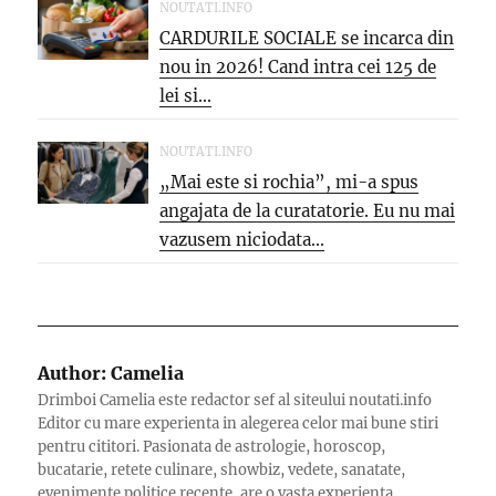
NOUTATI.INFO
CARDURILE SOCIALE se incarca din
nou in 2026! Cand intra cei 125 de
lei si...
NOUTATI.INFO
„Mai este si rochia”, mi-a spus
angajata de la curatatorie. Eu nu mai
vazusem niciodata...
Author:
Camelia
Drimboi Camelia este redactor sef al siteului noutati.info
Editor cu mare experienta in alegerea celor mai bune stiri
pentru cititori. Pasionata de astrologie, horoscop,
bucatarie, retete culinare, showbiz, vedete, sanatate,
evenimente politice recente, are o vasta experienta