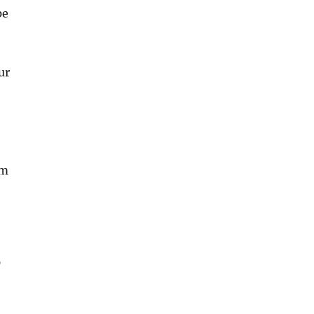
pe
ur
um
”