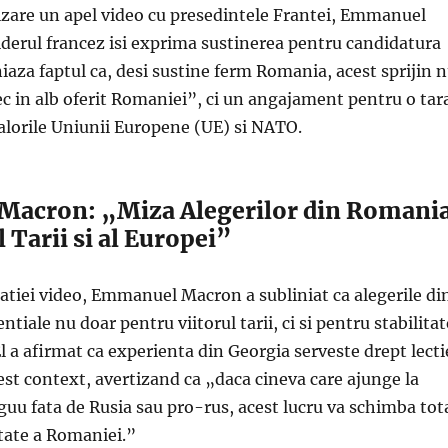
lizare un apel video cu presedintele Frantei, Emmanuel
iderul francez isi exprima sustinerea pentru candidatura
iaza faptul ca, desi sustine ferm Romania, acest sprijin 
c in alb oferit Romaniei”, ci un angajament pentru o tar
valorile Uniunii Europene (UE) si NATO.
acron: „Miza Alegerilor din Romani
l Tarii si al Europei”
atiei video, Emmanuel Macron a subliniat ca alegerile di
tiale nu doar pentru viitorul tarii, ci si pentru stabilita
El a afirmat ca experienta din Georgia serveste drept lecti
st context, avertizand ca „daca cineva care ajunge la
uu fata de Rusia sau pro-rus, acest lucru va schimba tot
itate a Romaniei.”