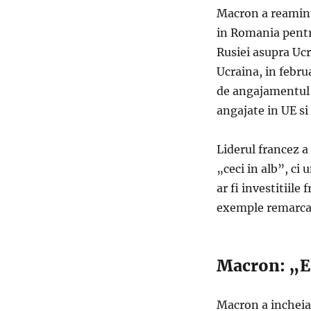
Macron a reaminti
in Romania pentru
Rusiei asupra Ucr
Ucraina, in febru
de angajamentul 
angajate in UE s
Liderul francez a
„ceci in alb”, ci
ar fi investitiile
exemple remarcab
Macron: „Es
Macron a incheia