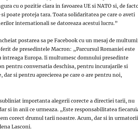
ngura cu o pozitie clara in favoarea UE si NATO si, de fact
si poate proteja tara. Toata solidaritatea pe care o aveti
erilor internationali se datoreaza acestui lucru.”
incheiat postarea sa pe Facebook cu un mesaj de multumi
oferit de presedintele Macron: „Parcursul Romaniei este
 intreaga Europa. Ii multumesc domnului presedinte
pentru conversatia deschisa, pentru incurajarile si
e, dar si pentru aprecierea pe care o are pentru noi,
ubliniat importanta alegerii corecte a directiei tarii, nu
dar si in anii ce urmeaza. „Este responsabilitatea fiecarui
gem corect drumul tarii noastre. Acum, dar si in urmatorii
lena Lasconi.