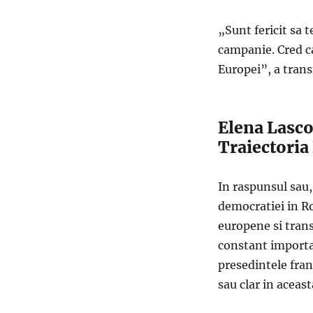
„Sunt fericit sa 
campanie. Cred ca
Europei”, a tra
Elena Lasco
Traiectori
In raspunsul sau,
democratiei in Ro
europene si trans
constant importa
presedintele fra
sau clar in aceast