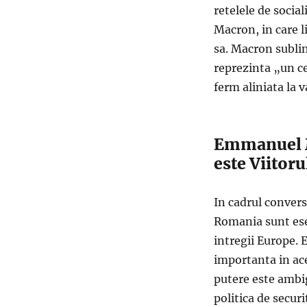
retelele de socia
Macron, in care l
sa. Macron sublin
reprezinta „un ce
ferm aliniata la 
Emmanuel M
este Viitoru
In cadrul convers
Romania sunt esen
intregii Europe. 
importanta in ace
putere este ambig
politica de secur