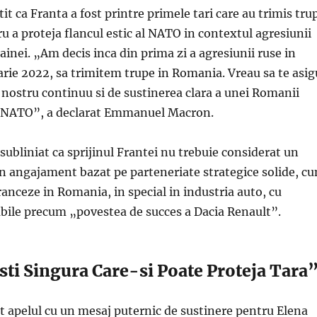
t ca Franta a fost printre primele tari care au trimis tru
 a proteja flancul estic al NATO in contextul agresiunii
ainei. „Am decis inca din prima zi a agresiunii ruse in
arie 2022, sa trimitem trupe in Romania. Vreau sa te asig
nostru continuu si de sustinerea clara a unei Romanii
i NATO”, a declarat Emmanuel Macron.
 subliniat ca sprijinul Frantei nu trebuie considerat un
 un angajament bazat pe parteneriate strategice solide, c
 franceze in Romania, in special in industria auto, cu
ile precum „povestea de succes a Dacia Renault”.
ti Singura Care-si Poate Proteja Tara
t apelul cu un mesaj puternic de sustinere pentru Elena