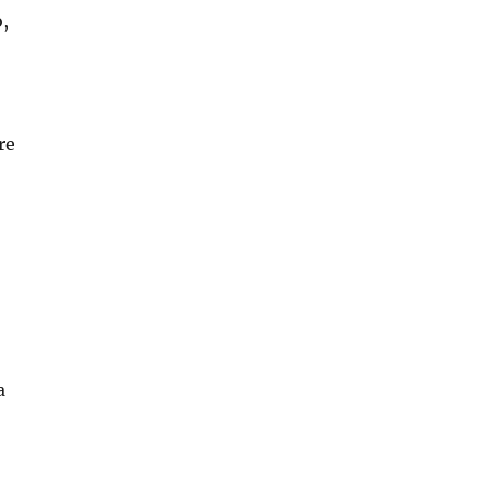
o,
re
a