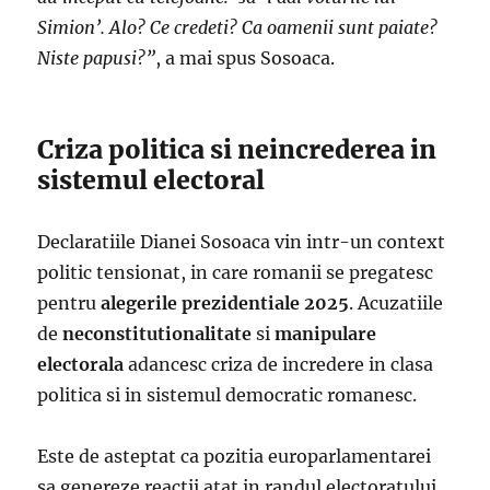
Simion’. Alo? Ce credeti? Ca oamenii sunt paiate?
Niste papusi?”
, a mai spus Sosoaca.
Criza politica si neincrederea in
sistemul electoral
Declaratiile Dianei Sosoaca vin intr-un context
politic tensionat, in care romanii se pregatesc
pentru
alegerile prezidentiale 2025
. Acuzatiile
de
neconstitutionalitate
si
manipulare
electorala
adancesc criza de incredere in clasa
politica si in sistemul democratic romanesc.
Este de asteptat ca pozitia europarlamentarei
sa genereze reactii atat in randul electoratului,