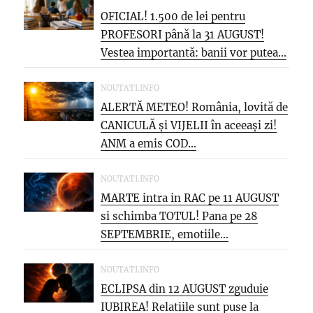
OFICIAL! 1.500 de lei pentru
PROFESORI până la 31 AUGUST!
Vestea importantă: banii vor putea...
NOUTATI.INFO
ALERTĂ METEO! România, lovită de
CANICULĂ și VIJELII în aceeași zi!
ANM a emis COD...
NOUTATI.INFO
MARTE intra in RAC pe 11 AUGUST
si schimba TOTUL! Pana pe 28
SEPTEMBRIE, emotiile...
NOUTATI.INFO
ECLIPSA din 12 AUGUST zguduie
IUBIREA! Relatiile sunt puse la