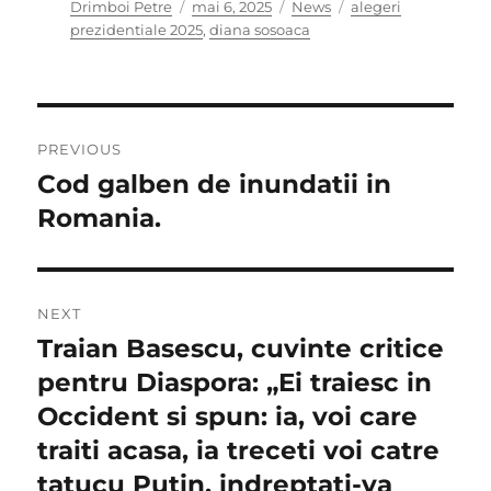
Author
Posted
Categories
Tags
Drimboi Petre
mai 6, 2025
News
alegeri
on
prezidentiale 2025
,
diana sosoaca
Navigare
PREVIOUS
în
Cod galben de inundatii in
Previous
post:
Romania.
articole
NEXT
Traian Basescu, cuvinte critice
Next
post:
pentru Diaspora: „Ei traiesc in
Occident si spun: ia, voi care
traiti acasa, ia treceti voi catre
tatucu Putin, indreptati-va