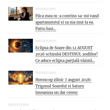
NOUTATI.INFO
Fiica mea m-a convins sa-mi vand
apartamentul si sa ma mut la ea.
Patru luni...
NOUTATI.INFO
Eclipsa de Soare din 12 AUGUST
2026 schimbă DESTINUL zodiilor!
Ce aduce eclipsa parțială văzută...
NOUTATI.INFO
Horoscop zilnic 7 august 2026:
Trigonul Soarelui si Saturn
inseamna un dar ceresc
NOUTATI.INFO