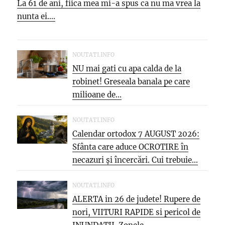
La 61 de ani, fiica mea mi-a spus ca nu ma vrea la
nunta ei....
NOUTATI.INFO
NU mai gati cu apa calda de la
robinet! Greseala banala pe care
milioane de...
NOUTATI.INFO
Calendar ortodox 7 AUGUST 2026:
Sfânta care aduce OCROTIRE în
necazuri și încercări. Cui trebuie...
NOUTATI.INFO
ALERTA in 26 de judete! Rupere de
nori, VIITURI RAPIDE si pericol de