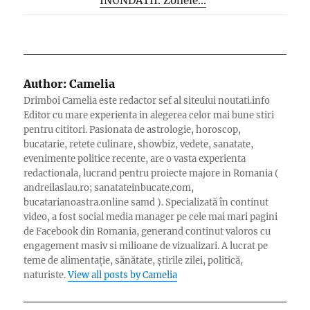
INUNDATII. Zonele...
Author:
Camelia
Drimboi Camelia este redactor sef al siteului noutati.info
Editor cu mare experienta in alegerea celor mai bune stiri
pentru cititori. Pasionata de astrologie, horoscop,
bucatarie, retete culinare, showbiz, vedete, sanatate,
evenimente politice recente, are o vasta experienta
redactionala, lucrand pentru proiecte majore in Romania (
andreilaslau.ro; sanatateinbucate.com,
bucatarianoastra.online samd ). Specializată în continut
video, a fost social media manager pe cele mai mari pagini
de Facebook din Romania, generand continut valoros cu
engagement masiv si milioane de vizualizari. A lucrat pe
teme de alimentație, sănătate, știrile zilei, politică,
naturiste.
View all posts by Camelia