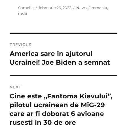
Author
Posted
Categories
Tags
Camelia
februarie 26, 2022
News
romaaia
,
on
rusia
Navigare
PREVIOUS
în
America sare in ajutorul
Previous
post:
Ucrainei! Joe Biden a semnat
articole
NEXT
Cine este „Fantoma Kievului”,
Next
post:
pilotul ucrainean de MiG-29
care ar fi doborat 6 avioane
rusesti in 30 de ore