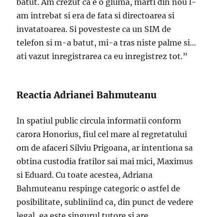
batut. Am crezut ca e o gluma, marti din nou l-
am intrebat si era de fata si directoarea si
invatatoarea. Si povesteste ca un SIM de
telefon si m-a batut, mi-a tras niste palme si…
ati vazut inregistrarea ca eu inregistrez tot.”
Reactia Adrianei Bahmuteanu
In spatiul public circula informatii conform
carora Honorius, fiul cel mare al regretatului
om de afaceri Silviu Prigoana, ar intentiona sa
obtina custodia fratilor sai mai mici, Maximus
si Eduard. Cu toate acestea, Adriana
Bahmuteanu respinge categoric o astfel de
posibilitate, subliniind ca, din punct de vedere
legal, ea este singurul tutore si are