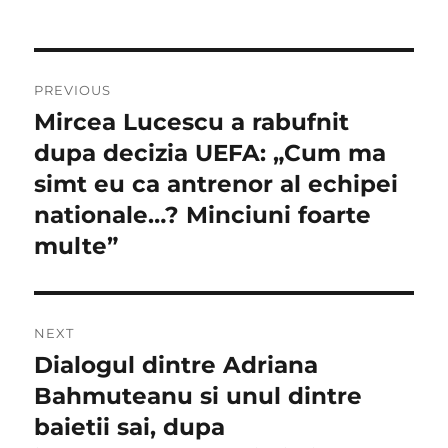
Navigare
PREVIOUS
în
Mircea Lucescu a rabufnit
Previous
post:
dupa decizia UEFA: „Cum ma
articole
simt eu ca antrenor al echipei
nationale…? Minciuni foarte
multe”
NEXT
Dialogul dintre Adriana
Next
post:
Bahmuteanu si unul dintre
baietii sai, dupa