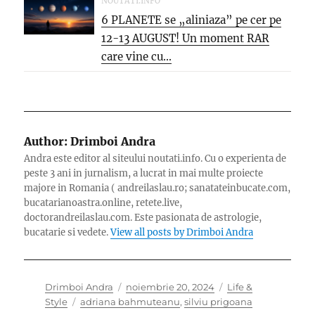
NOUTATI.INFO
6 PLANETE se „aliniaza” pe cer pe
12-13 AUGUST! Un moment RAR
care vine cu...
Author:
Drimboi Andra
Andra este editor al siteului noutati.info. Cu o experienta de
peste 3 ani in jurnalism, a lucrat in mai multe proiecte
majore in Romania ( andreilaslau.ro; sanatateinbucate.com,
bucatarianoastra.online, retete.live,
doctorandreilaslau.com. Este pasionata de astrologie,
bucatarie si vedete.
View all posts by Drimboi Andra
Author
Posted
Categories
Drimboi Andra
noiembrie 20, 2024
Life &
Tags
on
Style
adriana bahmuteanu
,
silviu prigoana