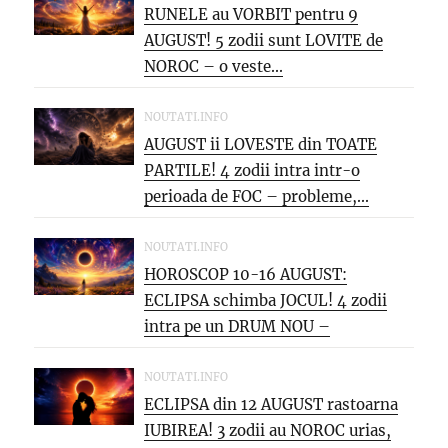
RUNELE au VORBIT pentru 9
AUGUST! 5 zodii sunt LOVITE de
NOROC – o veste...
NOUTATI.INFO
AUGUST ii LOVESTE din TOATE
PARTILE! 4 zodii intra intr-o
perioada de FOC – probleme,...
NOUTATI.INFO
HOROSCOP 10-16 AUGUST:
ECLIPSA schimba JOCUL! 4 zodii
intra pe un DRUM NOU –
oportunitati...
NOUTATI.INFO
ECLIPSA din 12 AUGUST rastoarna
IUBIREA! 3 zodii au NOROC urias,