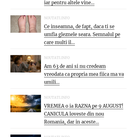
iar pentru altele vine...
NOUTATI.INFO
Ce inseamna, de fapt, daca ti se
umfla gleznele seara. Semnalul pe
care multi il...
NOUTATI.INFO
Am 63 de ani si nu credeam
vreodata ca propria mea fiica ma va
umili...
NOUTATI.INFO
VREMEA o ia RAZNA pe 9 AUGUST!
CANICULA loveste din nou
Romania, dar in aceste...