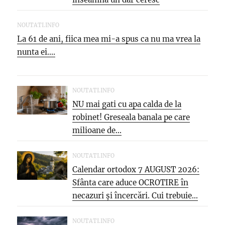
NOUTATI.INFO
La 61 de ani, fiica mea mi-a spus ca nu ma vrea la
nunta ei....
NOUTATI.INFO
NU mai gati cu apa calda de la
robinet! Greseala banala pe care
milioane de...
NOUTATI.INFO
Calendar ortodox 7 AUGUST 2026:
Sfânta care aduce OCROTIRE în
necazuri și încercări. Cui trebuie...
NOUTATI.INFO