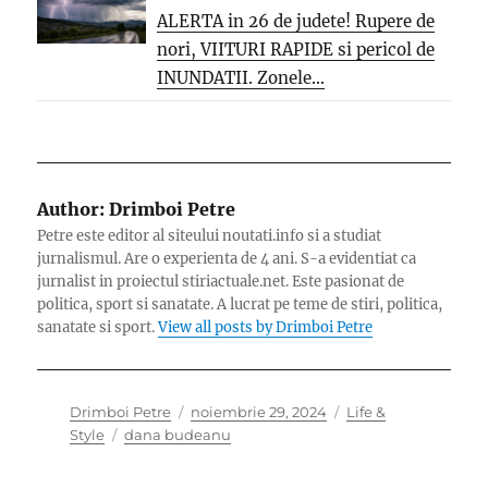
ALERTA in 26 de judete! Rupere de
nori, VIITURI RAPIDE si pericol de
INUNDATII. Zonele...
Author:
Drimboi Petre
Petre este editor al siteului noutati.info si a studiat
jurnalismul. Are o experienta de 4 ani. S-a evidentiat ca
jurnalist in proiectul stiriactuale.net. Este pasionat de
politica, sport si sanatate. A lucrat pe teme de stiri, politica,
sanatate si sport.
View all posts by Drimboi Petre
Author
Posted
Categories
Drimboi Petre
noiembrie 29, 2024
Life &
Tags
on
Style
dana budeanu