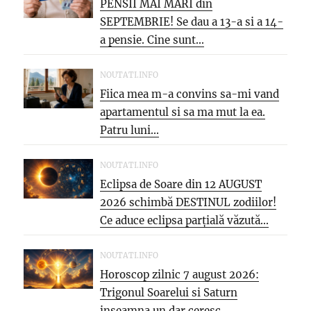
PENSII MAI MARI din
SEPTEMBRIE! Se dau a 13-a si a 14-
a pensie. Cine sunt...
NOUTATI.INFO
Fiica mea m-a convins sa-mi vand
apartamentul si sa ma mut la ea.
Patru luni...
NOUTATI.INFO
Eclipsa de Soare din 12 AUGUST
2026 schimbă DESTINUL zodiilor!
Ce aduce eclipsa parțială văzută...
NOUTATI.INFO
Horoscop zilnic 7 august 2026:
Trigonul Soarelui si Saturn
inseamna un dar ceresc