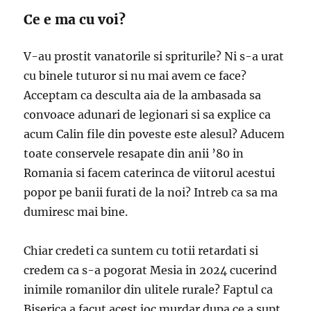
Ce e ma cu voi?
V-au prostit vanatorile si spriturile? Ni s-a urat
cu binele tuturor si nu mai avem ce face?
Acceptam ca desculta aia de la ambasada sa
convoace adunari de legionari si sa explice ca
acum Calin file din poveste este alesul? Aducem
toate conservele resapate din anii ’80 in
Romania si facem caterinca de viitorul acestui
popor pe banii furati de la noi? Intreb ca sa ma
dumiresc mai bine.
Chiar credeti ca suntem cu totii retardati si
credem ca s-a pogorat Mesia in 2024 cucerind
inimile romanilor din ulitele rurale? Faptul ca
Biserica a facut acest joc murdar dupa ce a supt