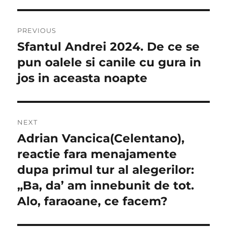
Navigare
PREVIOUS
în
Sfantul Andrei 2024. De ce se
Previous
post:
pun oalele si canile cu gura in
articole
jos in aceasta noapte
NEXT
Adrian Vancica(Celentano),
Next
post:
reactie fara menajamente
dupa primul tur al alegerilor:
„Ba, da’ am innebunit de tot.
Alo, faraoane, ce facem?