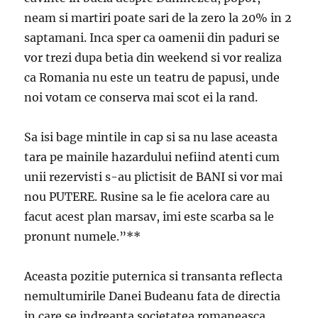
neam si martiri poate sari de la zero la 20% in 2
saptamani. Inca sper ca oamenii din paduri se
vor trezi dupa betia din weekend si vor realiza
ca Romania nu este un teatru de papusi, unde
noi votam ce conserva mai scot ei la rand.
Sa isi bage mintile in cap si sa nu lase aceasta
tara pe mainile hazardului nefiind atenti cum
unii rezervisti s-au plictisit de BANI si vor mai
nou PUTERE. Rusine sa le fie acelora care au
facut acest plan marsav, imi este scarba sa le
pronunt numele.”**
Aceasta pozitie puternica si transanta reflecta
nemultumirile Danei Budeanu fata de directia
in care se indreapta societatea romaneasca,