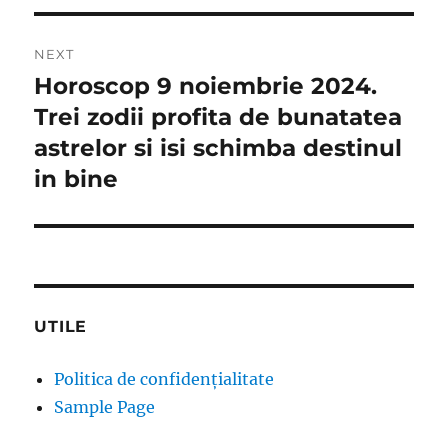
NEXT
Horoscop 9 noiembrie 2024.
Next
post:
Trei zodii profita de bunatatea
astrelor si isi schimba destinul
in bine
UTILE
Politica de confidențialitate
Sample Page