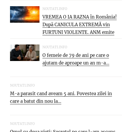
NOUTATI.INFO
VREMEA O IA RAZNA în România!
După CANICULA EXTREMĂ vin
FURTUNI VIOLENTE. ANM emite
NOI...
NOUTATI.INFO
O femeie de 79 de ani pe care o
ajutam de aproape un an m-a...
NOUTATI.INFO
M-a parasit cand aveam 5 ani. Povestea zilei in
care a batut din nou la...
NOUTATI.INFO
Omul cu doua vieti: Secretul pe care l-am ascuns