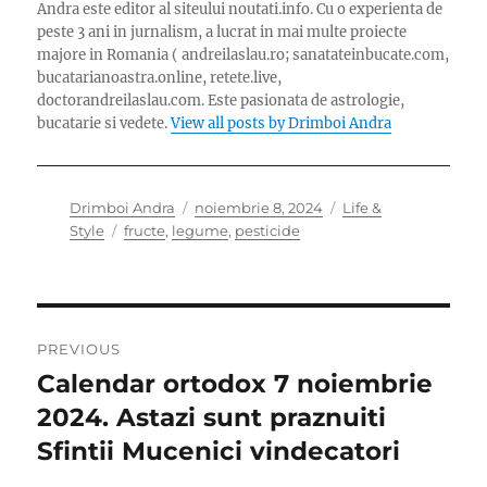
Andra este editor al siteului noutati.info. Cu o experienta de
peste 3 ani in jurnalism, a lucrat in mai multe proiecte
majore in Romania ( andreilaslau.ro; sanatateinbucate.com,
bucatarianoastra.online, retete.live,
doctorandreilaslau.com. Este pasionata de astrologie,
bucatarie si vedete.
View all posts by Drimboi Andra
Author
Posted
Categories
Drimboi Andra
noiembrie 8, 2024
Life &
Tags
on
Style
fructe
,
legume
,
pesticide
Navigare
PREVIOUS
în
Calendar ortodox 7 noiembrie
Previous
post:
2024. Astazi sunt praznuiti
articole
Sfintii Mucenici vindecatori