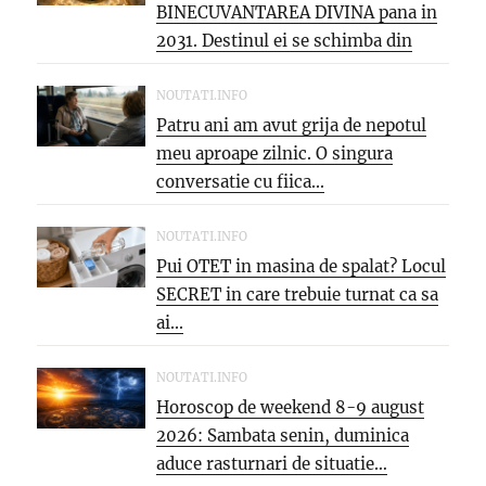
BINECUVANTAREA DIVINA pana in
2031. Destinul ei se schimba din
temelii,...
NOUTATI.INFO
Patru ani am avut grija de nepotul
meu aproape zilnic. O singura
conversatie cu fiica...
NOUTATI.INFO
Pui OTET in masina de spalat? Locul
SECRET in care trebuie turnat ca sa
ai...
NOUTATI.INFO
Horoscop de weekend 8-9 august
2026: Sambata senin, duminica
aduce rasturnari de situatie…