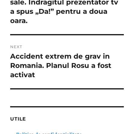
sale. Indragitul prezentator tv
a spus „Da!” pentru a doua
oara.
NEXT
Accident extrem de grav in
Next
post:
Romania. Planul Rosu a fost
activat
UTILE