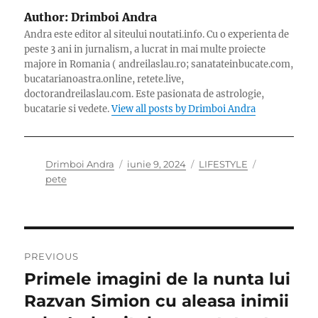
Author:
Drimboi Andra
Andra este editor al siteului noutati.info. Cu o experienta de
peste 3 ani in jurnalism, a lucrat in mai multe proiecte
majore in Romania ( andreilaslau.ro; sanatateinbucate.com,
bucatarianoastra.online, retete.live,
doctorandreilaslau.com. Este pasionata de astrologie,
bucatarie si vedete.
View all posts by Drimboi Andra
Author
Posted
Categories
Tags
Drimboi Andra
iunie 9, 2024
LIFESTYLE
on
pete
Navigare
PREVIOUS
în
Primele imagini de la nunta lui
Previous
post:
Razvan Simion cu aleasa inimii
articole