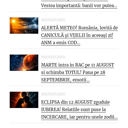
Vestea importantă: banii vor putea...
NOUTATI.INFO
ALERTĂ METEO! România, lovită de
CANICULĂ și VIJELII în aceeași zi!
ANM a emis COD...
NOUTATI.INFO
MARTE intra in RAC pe 11 AUGUST
si schimba TOTUL! Pana pe 28
SEPTEMBRIE, emotii...
NOUTATI.INFO
ECLIPSA din 12 AUGUST zguduie
IUBIREA! Relatiile sunt puse la
INCERCARE, iar pentru unele zodii...