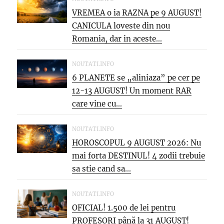
VREMEA o ia RAZNA pe 9 AUGUST!
CANICULA loveste din nou
Romania, dar in aceste...
NOUTATI.INFO
6 PLANETE se „aliniaza” pe cer pe
12-13 AUGUST! Un moment RAR
care vine cu...
NOUTATI.INFO
HOROSCOPUL 9 AUGUST 2026: Nu
mai forta DESTINUL! 4 zodii trebuie
sa stie cand sa...
NOUTATI.INFO
OFICIAL! 1.500 de lei pentru
PROFESORI până la 31 AUGUST!