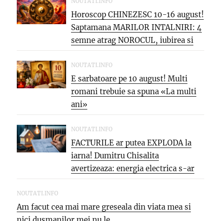
NOUTATI.INFO
Horoscop CHINEZESC 10-16 august!
Saptamana MARILOR INTALNIRI: 4
semne atrag NOROCUL, iubirea si
oportunitatea care...
NOUTATI.INFO
E sarbatoare pe 10 august! Multi
romani trebuie sa spuna «La multi
ani»
NOUTATI.INFO
FACTURILE ar putea EXPLODA la
iarna! Dumitru Chisalita
avertizeaza: energia electrica s-ar
putea SCUMPI cu...
NOUTATI.INFO
Am facut cea mai mare greseala din viata mea si
nici dusmanilor mei nu le...