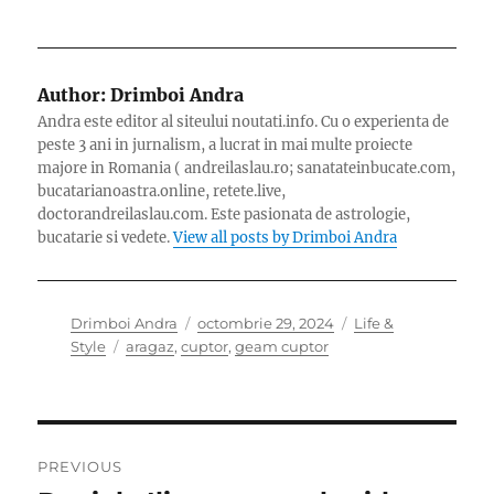
Author:
Drimboi Andra
Andra este editor al siteului noutati.info. Cu o experienta de
peste 3 ani in jurnalism, a lucrat in mai multe proiecte
majore in Romania ( andreilaslau.ro; sanatateinbucate.com,
bucatarianoastra.online, retete.live,
doctorandreilaslau.com. Este pasionata de astrologie,
bucatarie si vedete.
View all posts by Drimboi Andra
Author
Posted
Categories
Drimboi Andra
octombrie 29, 2024
Life &
Tags
on
Style
aragaz
,
cuptor
,
geam cuptor
Navigare
PREVIOUS
în