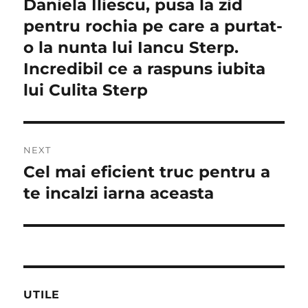
Daniela Iliescu, pusa la zid
Previous
post:
pentru rochia pe care a purtat-
articole
o la nunta lui Iancu Sterp.
Incredibil ce a raspuns iubita
lui Culita Sterp
NEXT
Cel mai eficient truc pentru a
Next
post:
te incalzi iarna aceasta
UTILE