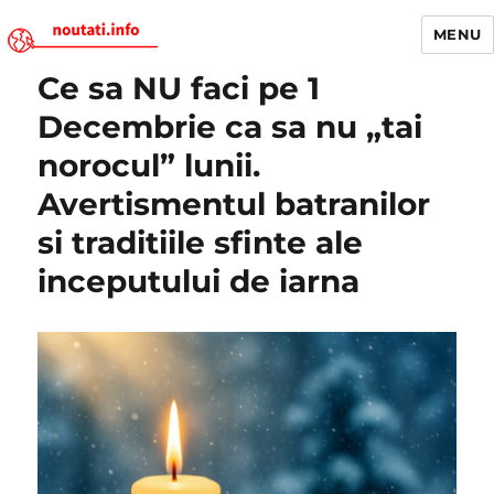
MENU
Ce sa NU faci pe 1
Noutati.Info
Decembrie ca sa nu „tai
norocul” lunii.
Avertismentul batranilor
si traditiile sfinte ale
inceputului de iarna