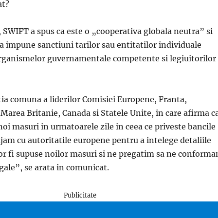
at?
, SWIFT a spus ca este o „cooperativa globala neutra” si
 a impune sanctiuni tarilor sau entitatilor individuale
organismelor guvernamentale competente si legiuitorilor
ia comuna a liderilor Comisiei Europene, Franta,
 Marea Britanie, Canada si Statele Unite, in care afirma c
i masuri in urmatoarele zile in ceea ce priveste bancile
jam cu autoritatile europene pentru a intelege detaliile
vor fi supuse noilor masuri si ne pregatim sa ne conform
egale”, se arata in comunicat.
Publicitate