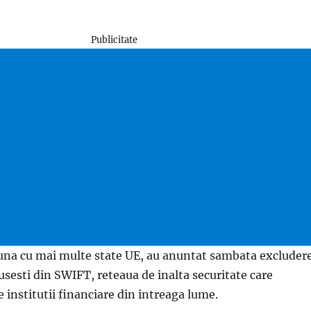
Publicitate
una cu mai multe state UE, au anuntat sambata excluder
sesti din SWIFT, reteaua de inalta securitate care
 institutii financiare din intreaga lume.