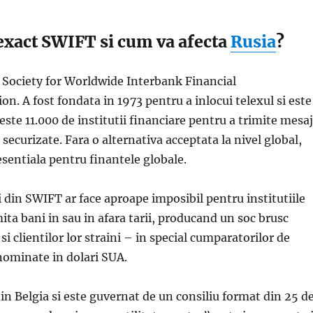
 exact SWIFT si cum va afecta
Rusia
?
ociety for Worldwide Interbank Financial
. A fost fondata in 1973 pentru a inlocui telexul si este
este 11.000 de institutii financiare pentru a trimite mesa
 securizate. Fara o alternativa acceptata la nivel global,
 esentiala pentru finantele globale.
 din SWIFT ar face aproape imposibil pentru institutiile
mita bani in sau in afara tarii, producand un soc brusc
i clientilor lor straini – in special cumparatorilor de
nominate in dolari SUA.
in Belgia si este guvernat de un consiliu format din 25 d