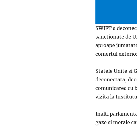
SWIFT a deconecta
sanctionate de UE
aproape jumatate 
comertul exterior
Statele Unite si 
deconectata, deoa
comunicarea cu ba
vizita la Institu
Inalti parlamenta
gaze si metale ca