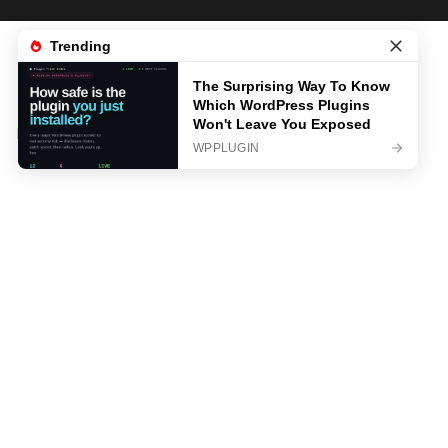
News
Life & Style
Sanatate
Business