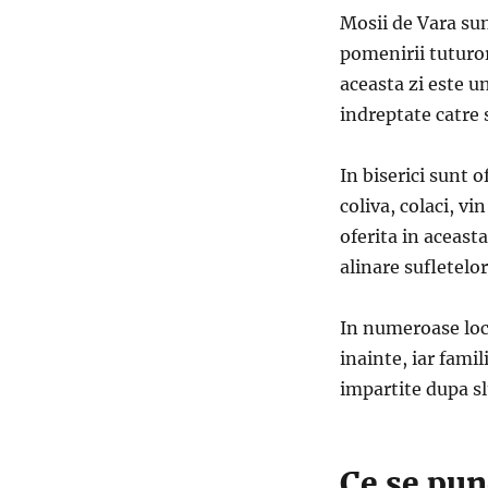
Mosii de Vara sun
pomenirii tuturor
aceasta zi este u
indreptate catre 
In biserici sunt o
coliva, colaci, v
oferita in aceast
alinare sufletelo
In numeroase loca
inainte, iar famil
impartite dupa sl
Ce se pune