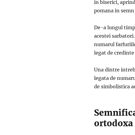
in biserici, apri
pomana in semn de
De-a lungul timpu
acestei sarbatori
numarul farfuriil
legat de credinte
Una dintre intreb
legata de numarul
de simbolistica ac
Semnifica
ortodoxa