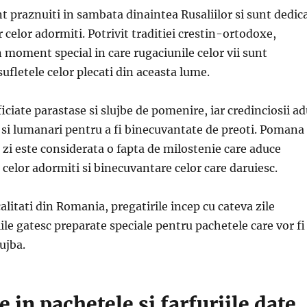
t praznuiti in sambata dinaintea Rusaliilor si sunt dedica
 celor adormiti. Potrivit traditiei crestin-ortodoxe,
n moment special in care rugaciunile celor vii sunt
sufletele celor plecati din aceasta lume.
ficiate parastase si slujbe de pomenire, iar credinciosii a
in si lumanari pentru a fi binecuvantate de preoti. Pomana
a zi este considerata o fapta de milostenie care aduce
r celor adormiti si binecuvantare celor care daruiesc.
litati din Romania, pregatirile incep cu cateva zile
iile gatesc preparate speciale pentru pachetele care vor fi
ujba.
 in pachetele si farfuriile date