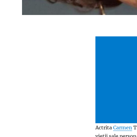
Actrita
Carmen
Ta
vietii sale person