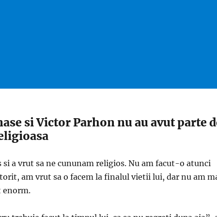
se si Victor Parhon nu au avut parte d
eligioasa
s si a vrut sa ne cununam religios. Nu am facut-o atunci
rit, am vrut sa o facem la finalul vietii lui, dar nu am m
t enorm.