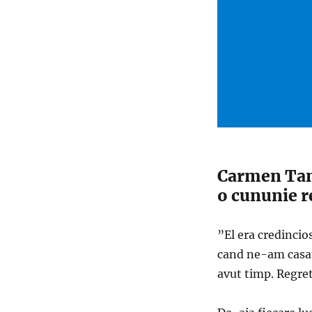
Carmen Tana
o cununie r
”El era credincio
cand ne-am casato
avut timp. Regre