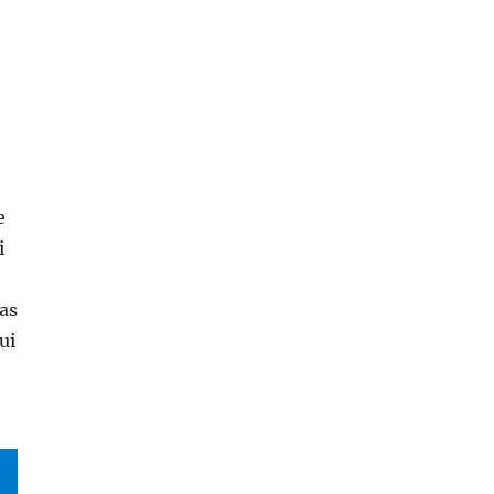
e
i
 as
ui