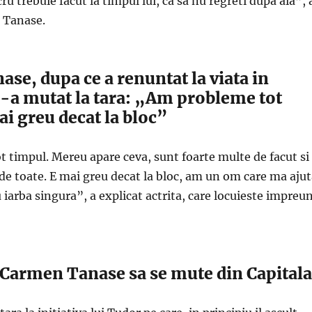
ru trebuie facut la timpul lui, ca sa nu regreti dupa aia”, 
 Tanase.
se, dupa ce a renuntat la viata in
 s-a mutat la tara: „Am probleme tot
ai greu decat la bloc”
 timpul. Mereu apare ceva, sunt foarte multe de facut si
e toate. E mai greu decat la bloc, am un om care ma ajut
 iarba singura”, a explicat actrita, care locuieste impreu
s Carmen Tanase sa se mute din Capitala