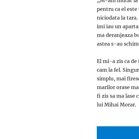
„M-am mutat la tar
pentru ca el este
niciodata la tar
imi iau un apart
ma deranjeaza bub
astea s-au schimb
El mi-a zis ca de
cam la fel. Singu
simplu, mai fires
marilor orase mai
fi zis sa ma lase
lui Mihai Morar.