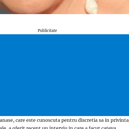
Publicitate
nase, care este cunoscuta pentru discretia sa in privinta
ale, a oferit recent un interviu in care a facut cateva