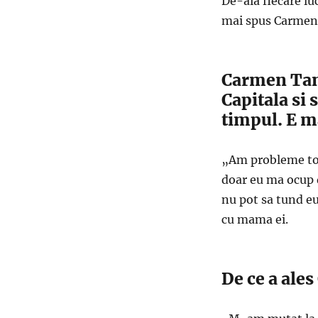
De-aia fiecare luc
mai spus Carmen
Carmen Tana
Capitala si
timpul. E m
„Am probleme tot
doar eu ma ocup d
nu pot sa tund eu
cu mama ei.
De ce a ale