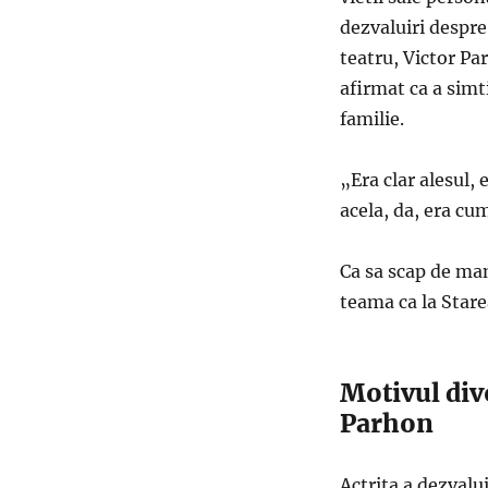
dezvaluiri despre
teatru, Victor Pa
afirmat ca a simti
familie.
„Era clar alesul, 
acela, da, era cu
Ca sa scap de mam
teama ca la Stare
Motivul div
Parhon
Actrita a dezvalui