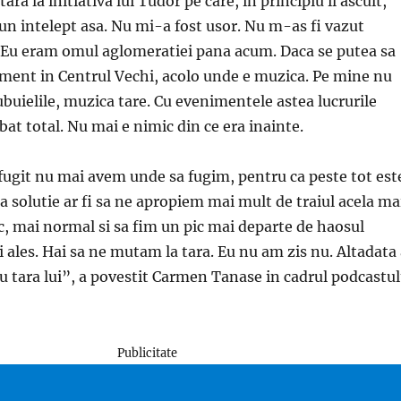
a la initiativa lui Tudor pe care, in principiu il ascult,
 un intelept asa. Nu mi-a fost usor. Nu m-as fi vazut
a. Eu eram omul aglomeratiei pana acum. Daca se putea sa
ament in Centrul Vechi, acolo unde e muzica. Pe mine nu
uielile, muzica tare. Cu evenimentele astea lucrurile
at total. Nu mai e nimic din ce era inainte.
 fugit nu mai avem unde sa fugim, pentru ca peste tot est
ra solutie ar fi sa ne apropiem mai mult de traiul acela ma
c, mai normal si sa fim un pic mai departe de haosul
 ales. Hai sa ne mutam la tara. Eu nu am zis nu. Altadata
 cu tara lui”, a povestit Carmen Tanase in cadrul podcastul
Publicitate