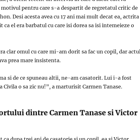
 motivul pentru care s-a despartit de regretatul critic de
rhon. Desi acesta avea cu 17 ani mai mult decat ea, actrita
t ca el era barbatul cu care isi dorea sa isi intemeieze o
era clar omul cu care mi-am dorit sa fac un copil, dar actu
mva prea mare insistenta.
a si de ce spuneau altii, ne-am casatorit. Lui i-a fost
a Civila o sa zic nu!”, a marturisit Carmen Tanase.
ortului dintre Carmen Tanase si Victor
t ca dupa trei ani de casatorie si un copil, ea si Victor