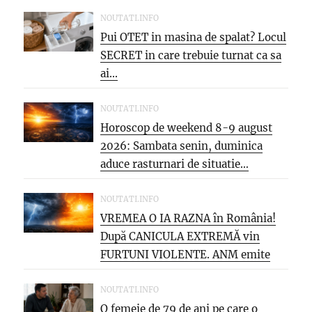
NOUTATI.INFO
Pui OTET in masina de spalat? Locul
SECRET in care trebuie turnat ca sa
ai...
NOUTATI.INFO
Horoscop de weekend 8-9 august
2026: Sambata senin, duminica
aduce rasturnari de situatie…
NOUTATI.INFO
VREMEA O IA RAZNA în România!
După CANICULA EXTREMĂ vin
FURTUNI VIOLENTE. ANM emite
NOI...
NOUTATI.INFO
O femeie de 79 de ani pe care o