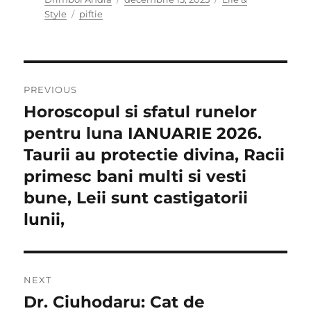
Tags
on
Style
piftie
Navigare
PREVIOUS
în
Horoscopul si sfatul runelor
Previous
post:
pentru luna IANUARIE 2026.
articole
Taurii au protectie divina, Racii
primesc bani multi si vesti
bune, Leii sunt castigatorii
lunii,
NEXT
Dr. Ciuhodaru: Cat de
Next