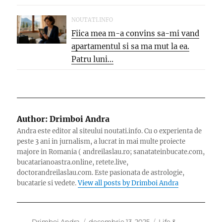
NOUTATI.INFO
Fiica mea m-a convins sa-mi vand
apartamentul si sa ma mut la ea.
Patru luni...
Author:
Drimboi Andra
Andra este editor al siteului noutati.info. Cu o experienta de
peste 3 ani in jurnalism, a lucrat in mai multe proiecte
majore in Romania ( andreilaslau.ro; sanatateinbucate.com,
bucatarianoastra.online, retete.live,
doctorandreilaslau.com. Este pasionata de astrologie,
bucatarie si vedete.
View all posts by Drimboi Andra
Author
Posted
Categories
Drimboi Andra
decembrie 13, 2025
Life &