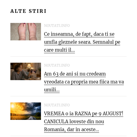
ALTE STIRI
NOUTATI.INFO
Ce inseamna, de fapt, daca ti se
umfla gleznele seara. Semnalul pe
care multi il...
NOUTATI.INFO
Am 63 de ani si nu credeam
vreodata ca propria mea fiica ma va
umili...
NOUTATI.INFO
VREMEA o ia RAZNA pe 9 AUGUST!
CANICULA loveste din nou
Romania, dar in aceste...