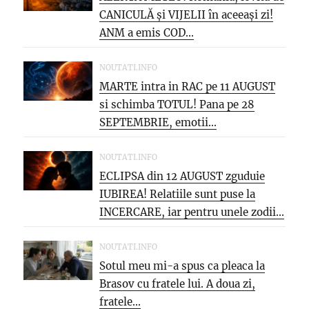
CANICULĂ și VIJELII în aceeași zi!
ANM a emis COD...
NOUTATI.INFO
MARTE intra in RAC pe 11 AUGUST
si schimba TOTUL! Pana pe 28
SEPTEMBRIE, emotii...
NOUTATI.INFO
ECLIPSA din 12 AUGUST zguduie
IUBIREA! Relatiile sunt puse la
INCERCARE, iar pentru unele zodii...
NOUTATI.INFO
Sotul meu mi-a spus ca pleaca la
Brasov cu fratele lui. A doua zi,
fratele...