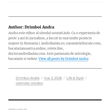
Author:
Drimboi Andra
Andra este editor al siteului noutati.info. Cu o experienta de
peste 3 ani in jurnalism, a lucrat in mai multe proiecte
majore in Romania ( andreilaslau.ro; sanatateinbucate.com,
bucatarianoastra.online, retete.live,
doctorandreilaslau.com. Este pasionata de astrologie,
bucatarie si vedete.
View all posts by Drimboi Andra
Author
Posted
Categories
Tags
Drimboi Andra
mai 3, 2026
Life & Style
on
calendar ortodox
Navigare
PREVIOUS