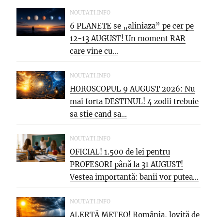
NOUTATI.INFO
6 PLANETE se „aliniaza” pe cer pe
12-13 AUGUST! Un moment RAR
care vine cu...
NOUTATI.INFO
HOROSCOPUL 9 AUGUST 2026: Nu
mai forta DESTINUL! 4 zodii trebuie
sa stie cand sa...
NOUTATI.INFO
OFICIAL! 1.500 de lei pentru
PROFESORI până la 31 AUGUST!
Vestea importantă: banii vor putea...
NOUTATI.INFO
ALERTĂ METEO! România, lovită de