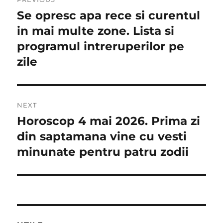
în
Se opresc apa rece si curentul
Previous
post:
in mai multe zone. Lista si
articole
programul intreruperilor pe
zile
NEXT
Horoscop 4 mai 2026. Prima zi
Next
post:
din saptamana vine cu vesti
minunate pentru patru zodii