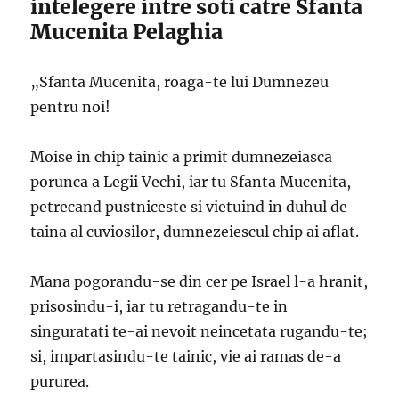
intelegere intre soti catre Sfanta
Mucenita Pelaghia
„Sfanta Mucenita, roaga-te lui Dumnezeu
pentru noi!
Moise in chip tainic a primit dumnezeiasca
porunca a Legii Vechi, iar tu Sfanta Mucenita,
petrecand pustniceste si vietuind in duhul de
taina al cuviosilor, dumnezeiescul chip ai aflat.
Mana pogorandu-se din cer pe Israel l-a hranit,
prisosindu-i, iar tu retragandu-te in
singuratati te-ai nevoit neincetata rugandu-te;
si, impartasindu-te tainic, vie ai ramas de-a
pururea.