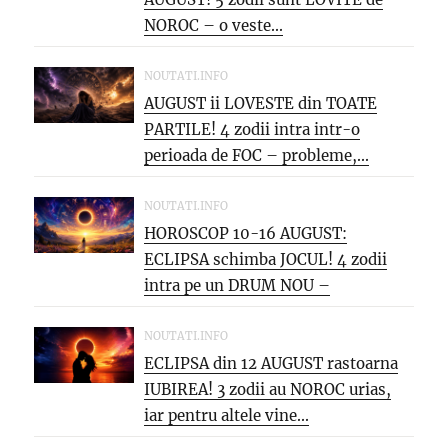
NOROC – o veste...
NOUTATI.INFO
AUGUST ii LOVESTE din TOATE
PARTILE! 4 zodii intra intr-o
perioada de FOC – probleme,...
NOUTATI.INFO
HOROSCOP 10-16 AUGUST:
ECLIPSA schimba JOCUL! 4 zodii
intra pe un DRUM NOU –
oportunitati...
NOUTATI.INFO
ECLIPSA din 12 AUGUST rastoarna
IUBIREA! 3 zodii au NOROC urias,
iar pentru altele vine...