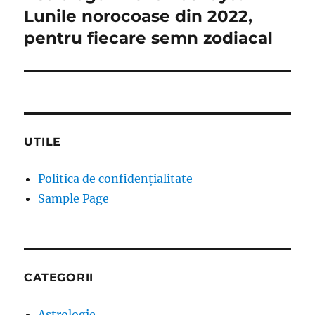
post:
Lunile norocoase din 2022,
pentru fiecare semn zodiacal
UTILE
Politica de confidențialitate
Sample Page
CATEGORII
Astrologie