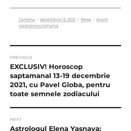
Author
Posted
Categories
Tags
Camelia
decembrie 12, 2021
News
bilant
on
coronavirus romania
Navigare
PREVIOUS
în
EXCLUSIV! Horoscop
Previous
post:
saptamanal 13-19 decembrie
articole
2021, cu Pavel Globa, pentru
toate semnele zodiacului
NEXT
Astrologul Elena Yasnaya:
Next