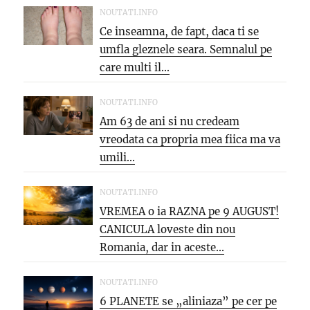
NOUTATI.INFO
Ce inseamna, de fapt, daca ti se
umfla gleznele seara. Semnalul pe
care multi il...
NOUTATI.INFO
Am 63 de ani si nu credeam
vreodata ca propria mea fiica ma va
umili...
NOUTATI.INFO
VREMEA o ia RAZNA pe 9 AUGUST!
CANICULA loveste din nou
Romania, dar in aceste...
NOUTATI.INFO
6 PLANETE se „aliniaza” pe cer pe